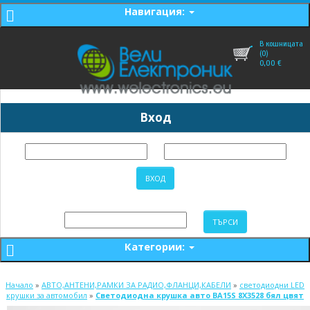
Навигация:
В кошницата
(0)
0,00
€
Вход
Категории:
Начало
»
АВТО,АНТЕНИ,РАМКИ ЗА РАДИО,ФЛАНЦИ,КАБЕЛИ
»
светодиодни LED
крушки за автомобил
»
Светодиодна крушка авто BA15S 8X3528 бял цвят