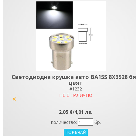
Светодиодна крушка авто BA15S 8X3528 б
цвят
#1232
НЕ Е НАЛИЧНО
yes
2,05 €/4,01 лв.
Количество:
бр.