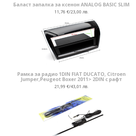
Баласт запалка за ксенон ANALOG BASIC SLIM
11,76 €/23,00 лв.
Рамка за радио 1DIN FIAT DUCATO, Citroеn
Jumper,Peugeot Boxer 2011> 2DIN с рафт
21,99 €/43,01 лв.