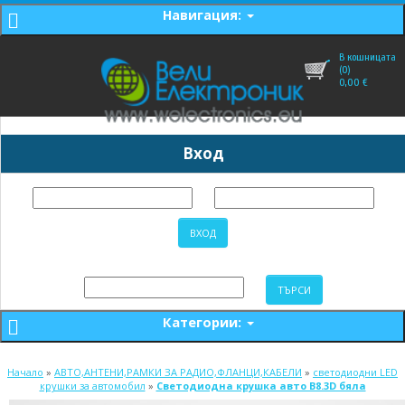
Навигация:
В кошницата
(0)
0,00
€
Вход
Категории:
Начало
»
АВТО,АНТЕНИ,РАМКИ ЗА РАДИО,ФЛАНЦИ,КАБЕЛИ
»
светодиодни LED
крушки за автомобил
»
Светодиодна крушка авто B8.3D бяла