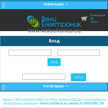
Навигация:
В кошницата
(0)
0,00
€
Вход
Категории:
Начало
»
АВТО,АНТЕНИ,РАМКИ ЗА РАДИО,ФЛАНЦИ,КАБЕЛИ
»
букси кабели за
автомобилни говорители
»
Конектор букса за говорител MERCEDES 1бр.