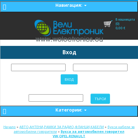
Навигация:
В кошницата
(0)
0,00
€
Вход
Категории:
Начало
»
АВТО,АНТЕНИ,РАМКИ ЗА РАДИО,ФЛАНЦИ,КАБЕЛИ
»
букси кабели за
автомобилни говорители
»
Букса за автомобилен говорител
VW,OPEL,RENAULT