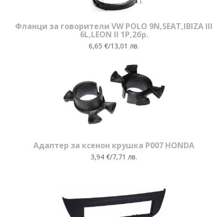
Фланци за говорители VW POLO 9N,SEAT,IBIZA III
6L,LEON II 1P,2бр.
6,65 €/13,01 лв.
Адаптер за ксенон крушка P007 HONDA
3,94 €/7,71 лв.