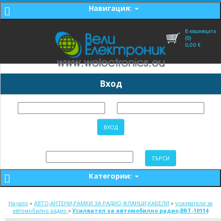
Навигация:
В кошницата
(0)
0,00
€
Вход
Категории:
Начало
»
АВТО,АНТЕНИ,РАМКИ ЗА РАДИО,ФЛАНЦИ,КАБЕЛИ
»
усилватели за
автомобилно радио
»
Усилвател за автомобилно радио,BRT-10114