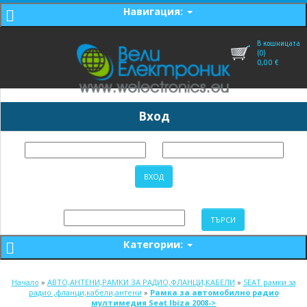
Навигация:
В кошницата
(0)
0,00
€
Вход
Категории:
Начало
»
АВТО,АНТЕНИ,РАМКИ ЗА РАДИО,ФЛАНЦИ,КАБЕЛИ
»
SEAT рамки за
радио ,фланци,кабели,антени
»
Рамка за автомобилно радио
мултимедия Seat Ibiza 2008->