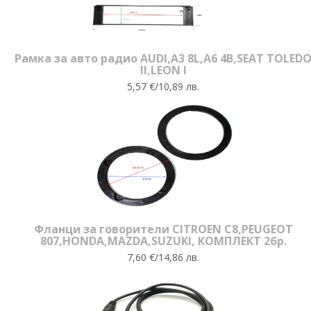
Рамка за авто радио AUDI,A3 8L,A6 4B,SEAT TOLED
II,LEON I
5,57 €/10,89 лв.
Фланци за говорители CITROEN C8,PEUGEOT
807,HONDA,MAZDA,SUZUKI, КОМПЛЕКТ 2бр.
7,60 €/14,86 лв.