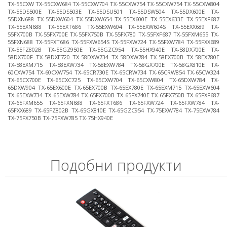
TX-55CXW TX-55CXW684 TX-55CXW704 TX-55CXW754 TX-55CXW754 TX-55CXW804
TX-55DS500E TX-55DS503E TX-55DSU501 TX-55DSW504 TX-55DX600E TX-
55DXN688 TX-55DXW604 TX-55DXW654 TX-55EX600E TX-55EX633E TX-55EXF687
TX-55EXN688 TX-55EXT686 TX-55EXW604 TX-55EXW604S TX-55EXX689 TX-
55FX700B TX-55FX700E TX-55FX750B TX-55FX780 TX-55FXF687 TX-55FXM655 TX-
55FXN688 TX-55FXT686 TX-55FXW654S TX-55FXW724 TX-55FXW784 TX-55FXX689
TX-55FZ802B TX-55GZ950E TX-55GZC954 TX-55HX940E TX-58DX700E TX-
58DX700F TX-58DXE720 TX-58DXW734 TX-58DXW784 TX-58EX700B TX-58EX780E
TX-58EXM715 TX-58EXW734 TX-58EXW784 TX-58GX700E TX-58GX810E TX-
60CXW754 TX-60CXW754 TX-65CR730E TX-65CRW734 TX-65CRW854 TX-65CW324
TX-65CX700E TX-65CXC725 TX-65CXW704 TX-65CXW804 TX-65DXW784 TX-
65DXW904 TX-65EX600E TX-65EX700B TX-65EX780E TX-65EXM715 TX-65EXW604
TX-65EXW734 TX-65EXW784 TX-65FX700B TX-65FX740E TX-65FX750B TX-65FXF687
TX-65FXM655 TX-65FXN688 TX-65FXT686 TX-65FXW724 TX-65FXW784 TX-
65FXX689 TX-65FZ802B TX-65GX810E TX-65GZC954 TX-75EXW784 TX-75EXW784
TX-75FX750B TX-75FXW785 TX-75HX940E
Подобни продукти