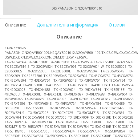
DIS PANASONIC N2QAYB001010
Описание
Допълнителна информация
Отзиви
Описание
Съвместимо с
PANASONIC,N2QAYB001009,N2QAYB001012,N2QAYB001109,TX,CS,CSW,CX,CXC,CXW
DSW,DX,DXN,DXW,EX,EXF,EXN,EXM,EXT,EXW,FS,FSW..
TX-24CSW504 TX-24DS500E TX-24DS503E TX-24DSW504 TX-32CS510E TX-32CS600
TX-32CSW514-S TX-32CSW524 TX-32CSW604 TX-32CSW604-W TX-32DS500E TX-
32DS500ES TX-32DS503E TX-32DS600E TX-32DSW504 TX-32DSW504S TX-
32DSX609 TX-32EST606 TX-32FSW504S TX-32SW504 TX-43CXW754 TX-43CXW754
TX-43EXW604 TX-43EXW754 TX-43FSW504S TX-43FXW754 TX-49CXW754 TX-
49CXW754 TX-49DS500E TX-49DS500ES TX-49DS503E TX-49DSU501 TX-49DSW504
TX-49DX600E TX-49DXN688 TX-49DXW604 TX-49DXW654 TX-49ES513E TX-
49EX600B TX-49EX600E TX-49EX613E TX-49EXF687 TX-49EXN688 TX-49EXW604 TX-
49EXW604S TX-49EXX689 TX-49FX700B TX-49FX750B TX-49FXF687 TX-49FXM655
TX-49FXT686 TX-49FXW654S TX-49FXW724 TX-49FXW784 TX-49FXX689 TX-
50CS620E TX-50CS630E TX-50CSW524 TX-50CSW524 TX-50CSW524-S TX-
50CSW524-S TX-50CX700E TX-50CXC725 TX-50CXM715 TX-50CXW684 TX-
50CXW704 TX-50CXW804 TX-50DX700E TX-50DX700F TX-50DX750E TX-50DX802B
TX-50DXW704 TX-50DXW734 TX-50DXW784 TX-50EX700B TX-50EX780E TX-
50EXM715 TX-50EXW734 TX-50EXW735 TX-50EXW784 TX-50GX710E TX-50GX810E
TX-50HX810E TX-55CR730E TX-55CRW434 TX-55CRW734 TX-55CRW854 TX-
55CS630E TX-55CSW524 TX-55CSW524 TX-55CX700E TX-55CX700E TX-55CXC725