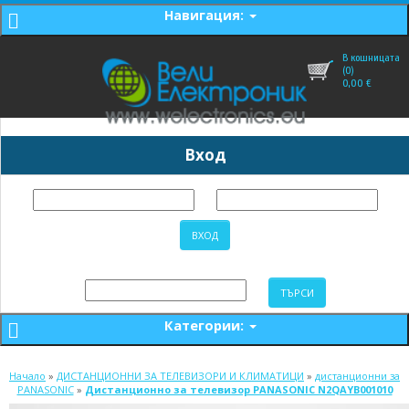
Навигация:
В кошницата
(0)
0,00
€
Вход
Категории:
Начало
»
ДИСТАНЦИОННИ ЗА ТЕЛЕВИЗОРИ И КЛИМАТИЦИ
»
дистанционни за
PANASONIC
»
Дистанционно за телевизор PANASONIC N2QAYB001010