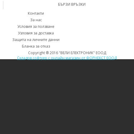
БЪРЗИ ВРЪЗКИ
Контакти
За нас
Условия за ползване
Узловия за доставка
Защита на личните данни
Бланка за отказ
Copyright ® 2016 "ВЕЛИ ЕЛЕКТРОНИК" ЕООД
Складов софтуер с онлайн магазин от ФОРНЕКСТ ЕООД