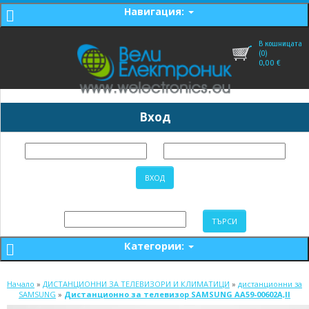
Навигация:
В кошницата
(0)
0,00
€
Вход
Категории:
Начало
»
ДИСТАНЦИОННИ ЗА ТЕЛЕВИЗОРИ И КЛИМАТИЦИ
»
дистанционни за
SAMSUNG
»
Дистанционно за телевизор SAMSUNG AA59-00602A,II