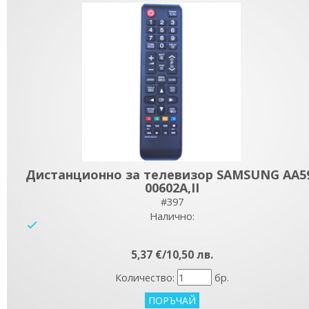
Дистанционно за телевизор SAMSUNG AA5
00602A,II
#397
Налично:
yes
5,37 €/10,50 лв.
Количество:
бр.