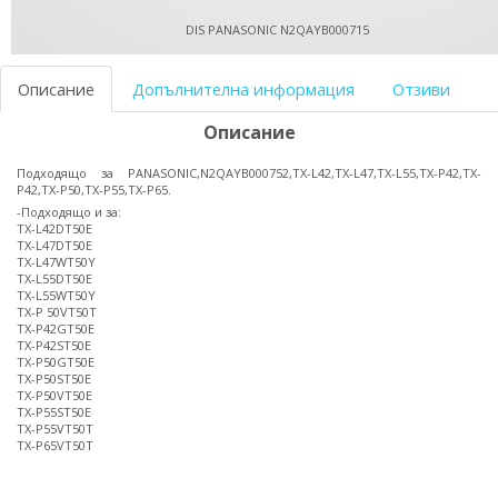
DIS PANASONIC N2QAYB000715
Описание
Допълнителна информация
Отзиви
Описание
Подходящо за PANASONIC,N2QAYB000752,TX-L42,TX-L47,TX-L55,TX-P42,TX-
P42,TX-P50,TX-P55,TX-P65.
-Подходящо и за:
TX-L42DT50E
TX-L47DT50E
TX-L47WT50Y
TX-L55DT50E
TX-L55WT50Y
TX-P 50VT50T
TX-P42GT50E
TX-P42ST50E
TX-P50GT50E
TX-P50ST50E
TX-P50VT50E
TX-P55ST50E
TX-P55VT50T
TX-P65VT50T