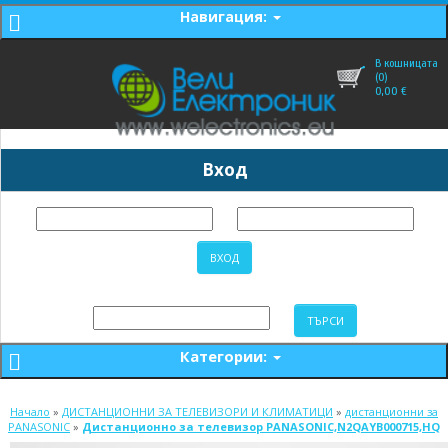
Навигация:
В кошницата
(0)
0,00
€
Вход
Категории:
Начало
»
ДИСТАНЦИОННИ ЗА ТЕЛЕВИЗОРИ И КЛИМАТИЦИ
»
дистанционни за
PANASONIC
»
Дистанционно за телевизор PANASONIC,N2QAYB000715,HQ