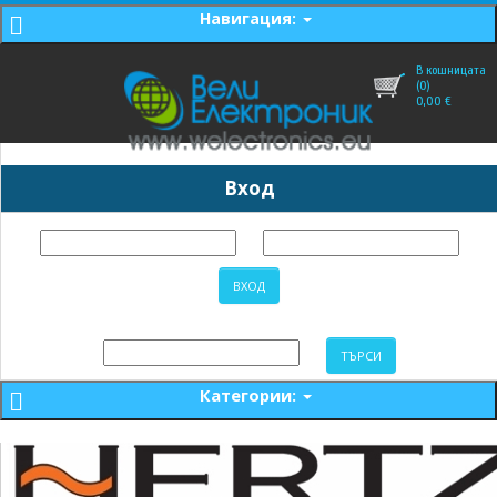
Навигация:
В кошницата
(0)
0,00
€
Вход
Категории: