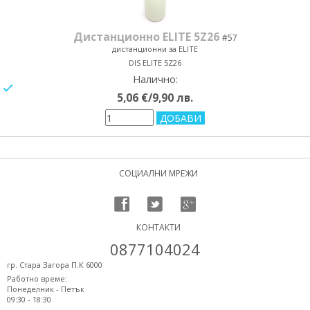
Дистанционно ELITE 5Z26
#57
дистанционни за ELITE
DIS ELITE 5Z26
Налично:
yes/no
5,06 €/9,90 лв.
СОЦИАЛНИ МРЕЖИ
КОНТАКТИ
0877104024
гр. Стара Загора П.К 6000
Работно време:
Понеделник - Петък
09:30 - 18:30