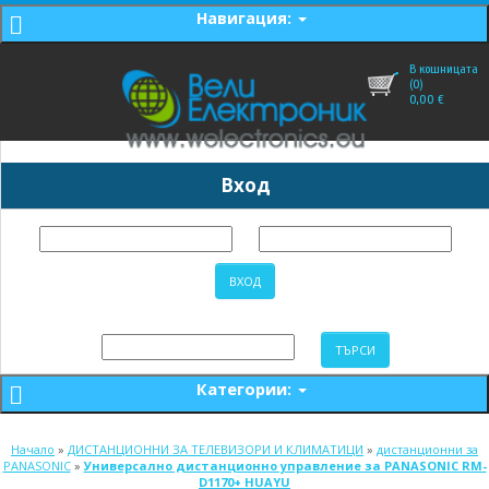
Навигация:
В кошницата
(0)
0,00
€
Вход
Категории:
Начало
»
ДИСТАНЦИОННИ ЗА ТЕЛЕВИЗОРИ И КЛИМАТИЦИ
»
дистанционни за
PANASONIC
»
Универсално дистанционно управление за PANASONIC RM-
D1170+ HUAYU