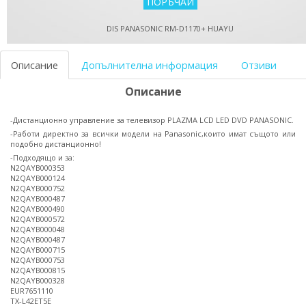
DIS PANASONIC RM-D1170+ HUAYU
Описание
Допълнителна информация
Отзиви
Описание
-Дистанционно управление за телевизор PLAZMA LCD LED DVD PANASONIC.
-Работи директно за всички модели на Panasonic,които имат същото или
подобно дистанционно!
-Подходящо и за:
N2QAYB000353
N2QAYB000124
N2QAYB000752
N2QAYB000487
N2QAYB000490
N2QAYB000572
N2QAYB000048
N2QAYB000487
N2QAYB000715
N2QAYB000753
N2QAYB000815
N2QAYB000328
EUR7651110
TX-L42ET5E