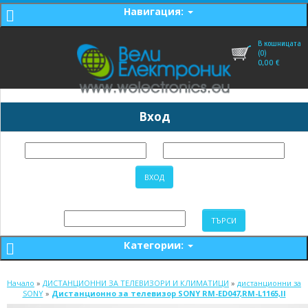
Навигация:
В кошницата
(0)
0,00
€
Вход
Категории:
Начало
»
ДИСТАНЦИОННИ ЗА ТЕЛЕВИЗОРИ И КЛИМАТИЦИ
»
дистанционни за
SONY
»
Дистанционно за телевизор SONY RM-ED047,RM-L1165,II