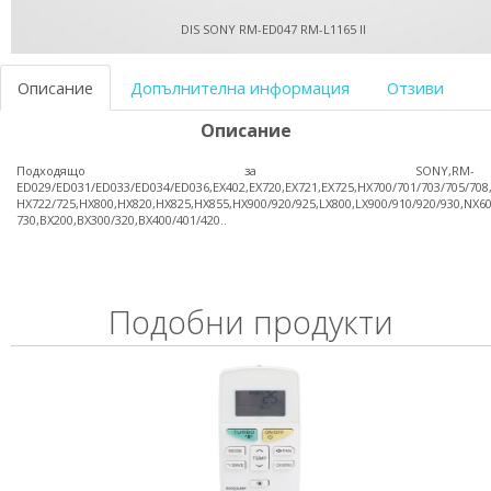
DIS SONY RM-ED047 RM-L1165 II
Описание
Допълнителна информация
Отзиви
Описание
Подходящо за SONY,RM-
ED029/ED031/ED033/ED034/ED036,EX402,EX720,EX721,EX725,HX700/701/703/705/708
HX722/725,HX800,HX820,HX825,HX855,HX900/920/925,LX800,LX900/910/920/930,NX60
730,BX200,BX300/320,BX400/401/420..
Подобни продукти