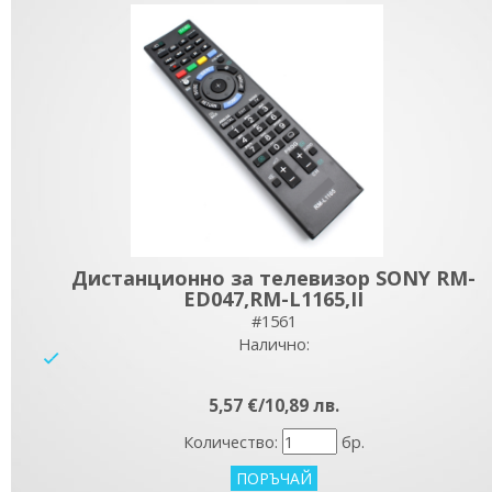
Дистанционно за телевизор SONY RM-
ED047,RM-L1165,II
#1561
Налично:
yes
5,57 €/10,89 лв.
Количество:
бр.