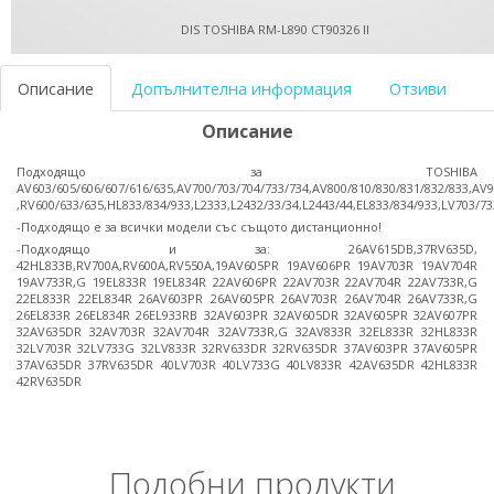
DIS TOSHIBA RM-L890 CT90326 II
Описание
Допълнителна информация
Отзиви
Описание
Подходящо за TOSHIBA
AV603/605/606/607/616/635,AV700/703/704/733/734,AV800/810/830/831/832/833,AV
,RV600/633/635,HL833/834/933,L2333,L2432/33/34,L2443/44,EL833/834/933,LV703/73
-Подходящо е за всички модели със същото дистанционно!
-Подходящо и за: 26AV615DB,37RV635D,
42HL833B,RV700A,RV600A,RV550A,19AV605PR 19AV606PR 19AV703R 19AV704R
19AV733R,G 19EL833R 19EL834R 22AV606PR 22AV703R 22AV704R 22AV733R,G
22EL833R 22EL834R 26AV603PR 26AV605PR 26AV703R 26AV704R 26AV733R,G
26EL833R 26EL834R 26EL933RB 32AV603PR 32AV605DR 32AV605PR 32AV607PR
32AV635DR 32AV703R 32AV704R 32AV733R,G 32AV833R 32EL833R 32HL833R
32LV703R 32LV733G 32LV833R 32RV633DR 32RV635DR 37AV603PR 37AV605PR
37AV635DR 37RV635DR 40LV703R 40LV733G 40LV833R 42AV635DR 42HL833R
42RV635DR
Подобни продукти