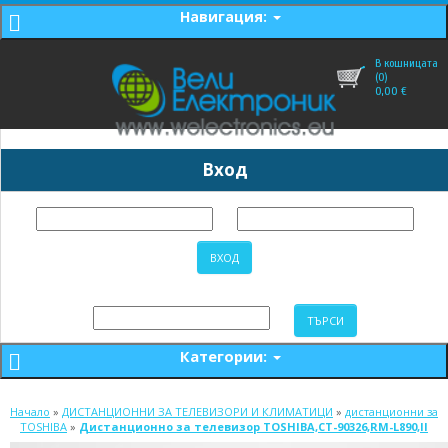
Навигация:
В кошницата
(0)
0,00
€
Вход
Категории:
Начало
»
ДИСТАНЦИОННИ ЗА ТЕЛЕВИЗОРИ И КЛИМАТИЦИ
»
дистанционни за
TOSHIBA
»
Дистанционно за телевизор TOSHIBA,CT-90326,RM-L890,II