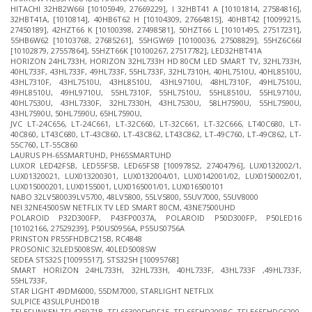
HITACHI 32HB2W66I [10105949, 27669229], I 32HBT41 A [10101814, 27584816],
32HBT41A, [1010814], 40HB6T62 H [10104309, 27664815], 40HBT42 [10099215,
27450189], 42HZT66 K [10100398, 27498581], 50HZT66 L [10101495, 27517231],
55HB6W62 [10103768, 27685261], 55HGW69 [10100036, 27508829], 55HZ6C66I
[10102879, 27557864], 55HZT66K [10100267, 27517782], LED32HBT41A
HORIZON 24HL733H, HORIZON 32HL733H HD 80CM LED SMART TV, 32HL733H,
40HL733F, 43HL733F, 49HL733F, 55HL733F, 32HL7310H, 40HL7510U, 40HL8510U,
43HL7310F, 43HL7510U, 43HL8510U, 43HL9710U, 48HL7310F, 49HL7510U,
49HL8510U, 49HL9710U, 55HL7310F, 55HL7510U, 55HL8510U, 55HL9710U,
40HL7530U, 43HL7330F, 32HL7330H, 43HL7530U, 58LH7590U, 55HL7590U,
43HL7590U, 50HL7590U, 65HL7590U,
JVC LT-24C656, LT-24C661, LT-32C660, LT-32C661, LT-32C666, LT40C680, LT-
40C860, LT43C680, LT-43C860, LT-43C862, LT43C862, LT-49C760, LT-49C862, LT-
55C760, LT-55C860
LAURUS PH-65SMARTUHD, PH65SMARTUHD
LUXOR LED42FSB, LED55FSB, LED65FSB [10097852, 27404796], LUX0132002/1,
LUX01320021, LUX013200301, LUX0132004/01, LUX0142001/02, LUX0150002/01,
LUX015000201, LUX0155001, LUX0165001/01, LUX016500101
NABO 32LV580039LV5700, 48LV5800, 55LV5800, 55UV7000, 55UV8000
NEI 32NE4500SW NETFLIX TV LED SMART 80CM, 43NE7500UHD
POLAROID P32D300FP, P43FP0037A, POLAROID P50D300FP, P50LED16
[10102166, 27529239], P50US0956A, P55US0756A
PRINSTON PR55FHDBC215B, RC4848
PROSONIC 32LED5008SW, 40LED5008SW
SEDEA STS32S [10095517], STS32SH [10095768]
SMART HORIZON 24HL733H, 32HL733H, 40HL733F, 43HL733F ,49HL733F,
55HL733F,
STAR LIGHT 49DM6000, 55DM7000, STARLIGHT NETFLIX
SULPICE 43SULPUHD01B
TELEFUNKEN TFL425071B, TFL65300FHDF15, TFL65FHD200BC, TFLE65FHDC6200,