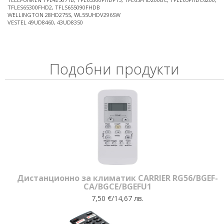
TFLES65300FHD2, TFLS655090FHDB
WELLINGTON 28HD275S, WL55UHDV296SW
VESTEL 49UD8460, 43UD8350
Подобни продукти
Дистанционно за климатик CARRIER RG56/BGEF-
CA/BGCE/BGEFU1
7,50 €/14,67 лв.