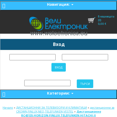
Навигация:
В кошницата
(0)
0,00
€
Вход
Категории:
Начало
»
ДИСТАНЦИОННИ ЗА ТЕЛЕВИЗОРИ И КЛИМАТИЦИ
»
дистанционни за
CROWN,FINLUX,NEO,TELEFUNKEN,VESTEL
»
Дистанционно
RC43135,HORIZON,FINLUX,TELEFUNKEN,HITACHI,II