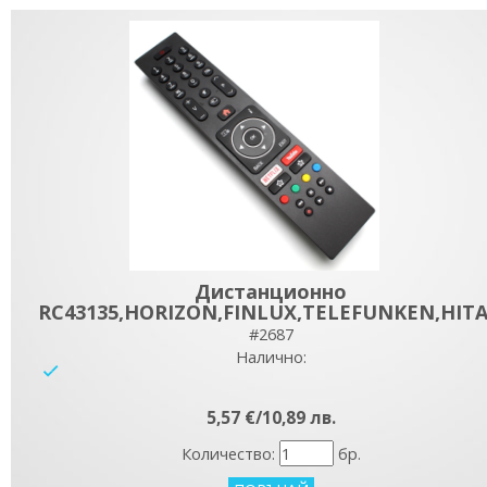
Дистанционно
RC43135,HORIZON,FINLUX,TELEFUNKEN,HITAC
#2687
Налично:
yes
5,57 €/10,89 лв.
Количество:
бр.