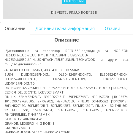
DIS VESTEL FINLUX RC43135 II
Описание
Допълнителна информация
Отзиви
Описание
-Дистанционно за телевизор RC43135P,подходящо за HORIZON
HL6130H/6330F/6330H/7131H/HL7330F/HL7390/7530U/
HL7539U/8530U,FINLUX,HITACHI,TELEFUNKEN,TECHWOOD и други със
същото дистанционно.
-AKAI 40LED FHD SMART, AKAI 49LED FHD SMART
BUSH DLED48265FHDCN, DLED48265FHDCNTD, ELED55240FHDCN,
ELED55240FHDCNTD, LED24265DVDCNTDW, LED40127FHDCNT,
LED40127FHDCNTD
DIGIHOME 32272SMHDLED, E 39273SMFHDLED, 40272SMT2FHDLED [10102902],
65240FHDELEDCNTD, LCDVD24SMART
FINLUX 32HME242B-T, 39FPD274B-T, 39FPD274BT, 49FUA7020 [10106574,
10106907,27693505, 27709202], 49FUA7060, FINLUX 50FFB5522 [10109918],
50FLHK274SC, 50FME242B-T, 50FME242BT, 55FME242S-T, FINLUX , 32-FHB-560,
32 FHB 560, 55FME242ST, 65FTE242S-T, 65FTE242ST, FIN32PREMBK,
FIN42PREMBK, FIN48PREMBK
GOGEN TVF40N384STWEB
GRANDIN LED55RD14, G RC4848
GRUNDIG MO53
HARROW HL55FHD84BC, HARROW RC4848