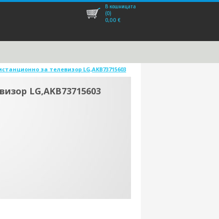
В кошницата
(0)
0,00
€
станционно за телевизор LG,AKB73715603
визор LG,AKB73715603