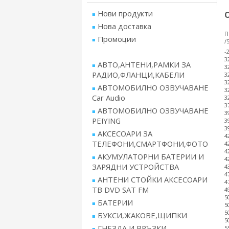
Нови продукти
Нова доставка
П
Промоции
/
-
3
АВТО,АНТЕНИ,РАМКИ ЗА
3
РАДИО,ФЛАНЦИ,КАБЕЛИ
3
3
АВТОМОБИЛНО ОЗВУЧАВАНЕ
3
Car Audio
3
3
АВТОМОБИЛНО ОЗВУЧАВАНЕ
3
PEIYING
3
3
АКСЕСОАРИ ЗА
4
ТЕЛЕФОНИ,СМАРТФОНИ,ФОТО
4
4
АКУМУЛАТОРНИ БАТЕРИИ И
4
ЗАРЯДНИ УСТРОЙСТВА
4
4
АНТЕНИ СТОЙКИ АКСЕСОАРИ
4
ТВ DVD SAT FM
4
5
БАТЕРИИ
5
5
БУКСИ,ЖАКОВЕ,ЩИПКИ
5
ГНЕЗДА И ВРЪЗКИ
5