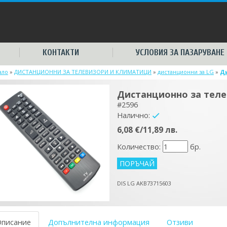
КОНТАКТИ
УСЛОВИЯ ЗА ПАЗАРУВАНЕ
ало
»
ДИСТАНЦИОННИ ЗА ТЕЛЕВИЗОРИ И КЛИМАТИЦИ
»
дистанционни за LG
»
Ди
Дистанционно за теле
#2596
Налично:
yes
6,08 €/11,89 лв.
Количество:
бр.
DIS LG AKB73715603
Описание
Допълнителна информация
Отзиви