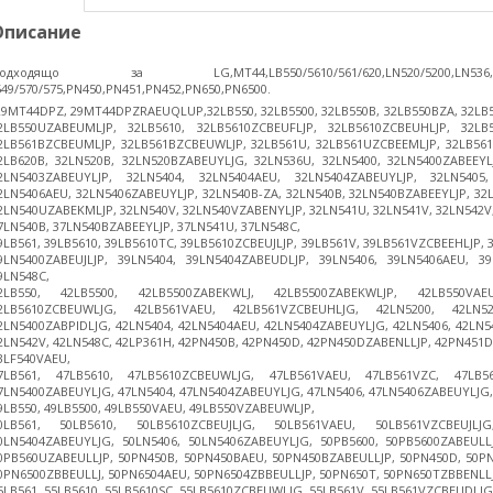
Описание
одходящо за LG,MT44,LB550/5610/561/620,LN520/5200,LN536,LN5204/5
549/570/575,PN450,PN451,PN452,PN650,PN6500.
29MT44DPZ, 29MT44DPZRAEUQLUP,32LB550, 32LB5500, 32LB550B, 32LB550BZA, 32LB
2LB550UZABEUMLJP, 32LB5610, 32LB5610ZCBEUFLJP, 32LB5610ZCBEUHLJP, 32LB
2LB561BZCBEUMLJP, 32LB561BZCBEUWLJP, 32LB561U, 32LB561UZCBEEMLJP, 32LB561V
2LB620B, 32LN520B, 32LN520BZABEUYLJG, 32LN536U, 32LN5400, 32LN5400ZABEEYL
2LN5403ZABEUYLJP, 32LN5404, 32LN5404AEU, 32LN5404ZABEUYLJP, 32LN5405,
2LN5406AEU, 32LN5406ZABEUYLJP, 32LN540B-ZA, 32LN540B, 32LN540BZABEEYLJP, 3
2LN540UZABEKMLJP, 32LN540V, 32LN540VZABENYLJP, 32LN541U, 32LN541V, 32LN542V,
7LN540B, 37LN540BZABEEYLJP, 37LN541U, 37LN548C,
9LB561, 39LB5610, 39LB5610TC, 39LB5610ZCBEUJLJP, 39LB561V, 39LB561VZCBEEHLJP,
9LN5400ZABEUJLJP, 39LN5404, 39LN5404ZABEUDLJP, 39LN5406, 39LN5406AEU, 39
9LN548C,
2LB550, 42LB5500, 42LB5500ZABEKWLJ, 42LB5500ZABEKWLJP, 42LB550VAE
2LB5610ZCBEUWLJG, 42LB561VAEU, 42LB561VZCBEUHLJG, 42LN5200, 42LN52
2LN5400ZABPIDLJG, 42LN5404, 42LN5404AEU, 42LN5404ZABEUYLJG, 42LN5406, 42LN5
2LN542V, 42LN548C, 42LP361H, 42PN450B, 42PN450D, 42PN450DZABENLLJP, 42PN451D
3LF540VAEU,
7LB561, 47LB5610, 47LB5610ZCBEUWLJG, 47LB561VAEU, 47LB561VZC, 47LB5
7LN5400ZABEUYLJG, 47LN5404, 47LN5404ZABEUYLJG, 47LN5406, 47LN5406ZABEUYLJG,
9LB550, 49LB5500, 49LB550VAEU, 49LB550VZABEUWLJP,
0LB561, 50LB5610, 50LB5610ZCBEUJLJG, 50LB561VAEU, 50LB561VZCBEUJLJ
0LN5404ZABEUYLJG, 50LN5406, 50LN5406ZABEUYLJG, 50PB5600, 50PB5600ZABEULL
0PB560UZABEULLJP, 50PN450B, 50PN450BAEU, 50PN450BZABEULLJP, 50PN450D, 50P
0PN6500ZBBEULLJ, 50PN6504AEU, 50PN6504ZBBEULLJP, 50PN650T, 50PN650TZBBENLLJ
5LB561, 55LB5610, 55LB5610SC, 55LB5610ZCBEUWLJG, 55LB561V, 55LB561VZCBEUDLJG