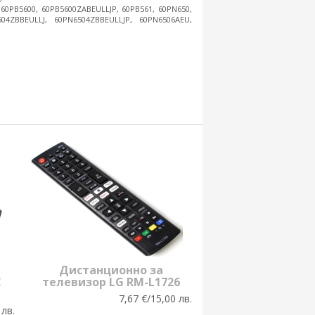
60PB5600, 60PB5600ZABEULLJP, 60PB561, 60PN650,
04ZBBEULLJ, 60PN6504ZBBEULLJP, 60PN6506AEU,
Дистанционно за
C
телевизор LG RM-L1726
7,67 €/15,00 лв.
 лв.