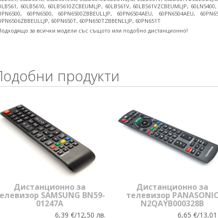
0LB561, 60LB5610, 60LB5610ZCBEUMLJP, 60LB561V, 60LB561VZCBEUMLJP, 60LN5400, 
0PN6500, 60PN6500, 60PN6500ZBBEULLJP, 60PN6504AEU, 60PN6504AEU, 60PN65
0PN6506ZBBEULLJP, 60PN650T, 60PN650TZBBENLLJP, 60PN651T
Подходящо за всички модели със същото или подобно дистанционно!
Подобни продукти
Дистанционно за
Дистанционно за
елевизор SAMSUNG BN59-
телевизор PANASONI
01247A
N2QAYB000328B
6,39 €/12,50 лв.
6,65 €/13,01