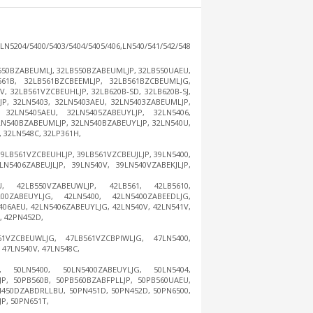
400/5403/5404/5405/406,LN540/541/542/548
550BZABEUMLJ, 32LB550BZABEUMLJP, 32LB550UAEU,
561B, 32LB561BZCBEEMLJP, 32LB561BZCBEUMLJG,
, 32LB561VZCBEUHLJP, 32LB620B-SD, 32LB620B-SJ,
JP, 32LN5403, 32LN5403AEU, 32LN5403ZABEUMLJP,
 32LN5405AEU, 32LN5405ZABEUYLJP, 32LN5406,
2LN540BZABEUMLJP, 32LN540BZABEUYLJP, 32LN540U,
 32LN548C, 32LP361H,
 39LB561VZCBEUHLJP, 39LB561VZCBEUJLJP, 39LN5400,
LN5406ZABEUJLJP, 39LN540V, 39LN540VZABEKJLJP,
U, 42LB550VZABEUWLJP, 42LB561, 42LB5610,
00ZABEUYLJG, 42LN5400, 42LN5400ZABEEDLJG,
406AEU, 42LN5406ZABEUYLJG, 42LN540V, 42LN541V,
, 42PN452D,
61VZCBEUWLJG, 47LB561VZCBPIWLJG, 47LN5400,
 47LN540V, 47LN548C,
G, 50LN5400, 50LN5400ZABEUYLJG, 50LN5404,
JP, 50PB560B, 50PB560BZABFPLLJP, 50PB560UAEU,
N450DZABDRLLBU, 50PN451D, 50PN452D, 50PN6500,
P, 50PN651T,
,