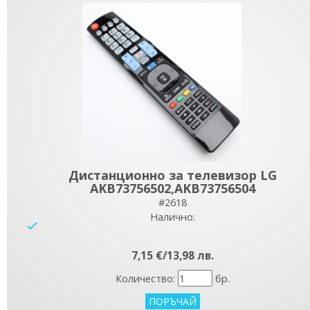
Дистанционно за телевизор LG
AKB73756502,AKB73756504
#2618
Налично:
yes
7,15 €/13,98 лв.
Количество:
бр.