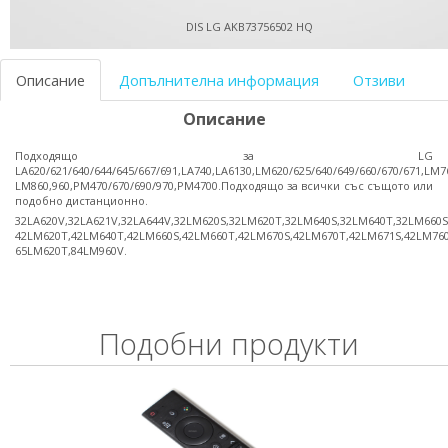
DIS LG AKB73756502 HQ
Описание
Допълнителна информация
Отзиви
Описание
Подходящо за LG
LA620/621/640/644/645/667/691,LA740,LA6130,LM620/625/640/649/660/670/671,LM7
LM860,960,PM470/670/690/970,PM4700.Подходящо за всички със същото или
подобно дистанционно.
32LA620V,32LA621V,32LA644V,32LM620S,32LM620T,32LM640S,32LM640T,32LM660S
42LM620T,42LM640T,42LM660S,42LM660T,42LM670S,42LM670T,42LM671S,42LM760
65LM620T,84LM960V.
Подобни продукти