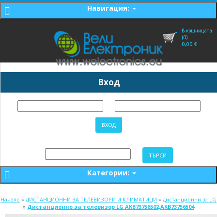
Навигация:
В кошницата
(0)
0,00
€
Вход
Категории:
Начало
»
ДИСТАНЦИОННИ ЗА ТЕЛЕВИЗОРИ И КЛИМАТИЦИ
»
дистанционни за LG
»
Дистанционно за телевизор LG AKB73756502,AKB73756504