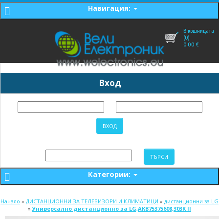
Навигация:
В кошницата
(0)
0,00
€
Вход
Категории:
Начало
»
ДИСТАНЦИОННИ ЗА ТЕЛЕВИЗОРИ И КЛИМАТИЦИ
»
дистанционни за LG
»
Универсално дистанционно за LG,AKB75375608,303K II