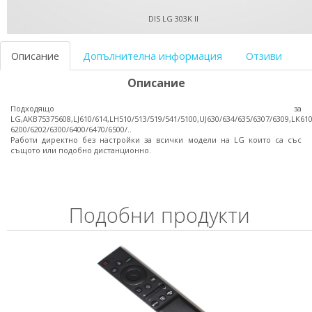
DIS LG 303K II
Описание
Допълнителна информация
Отзиви
Описание
Подходящо за
LG,AKB75375608,LJ610/614,LH510/513/519/541/5100,UJ630/634/635/6307/6309,LK61
6200/6202/6300/6400/6470/6500/..
Работи директно без настройки за всички модели на LG които са със
същото или подобно дистанционно.
Подобни продукти