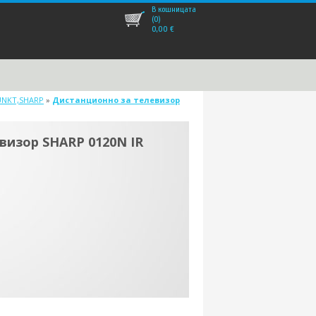
В кошницата
(0)
0,00
€
UNKT,SHARP
»
Дистанционно за телевизор
визор SHARP 0120N IR