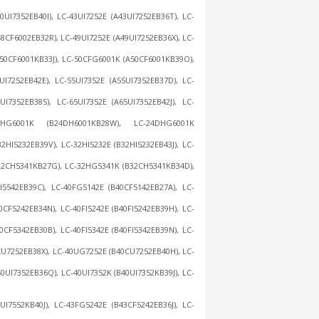
UI7352EB40I), LC-43UI7252E (A43UI7252EB36T), LC-
8CF6002EB32R), LC-49UI7252E (A49UI7252EB36X), LC-
A50CF6001KB33J), LC-50CFG6001K (A50CF6001KB39O),
UI7252EB42E), LC-55UI7352E (A55UI7352EB37D), LC-
UI7352EB38S), LC-65UI7352E (A65UI7352EB42J), LC-
4DHG6001K (B24DH6001KB28W), LC-24DHG6001K
HI5232EB39V), LC-32HI5232E (B32HI5232EB43J), LC-
32CH5341KB27G), LC-32HG5341K (B32CH5341KB34D),
FI5542EB39C), LC-40FG5142E (B40CF5142EB27A), LC-
CF5242EB34N), LC-40FI5242E (B40FI5242EB39H), LC-
CF5342EB30B), LC-40FI5342E (B40FI5342EB39N), LC-
CU7252EB38X), LC-40UG7252E (B40CU7252EB40H), LC-
UI7352EB36Q), LC-40UI7352K (B40UI7352KB39J), LC-
UI7552KB40J), LC-43FG5242E (B43CF5242EB36J), LC-