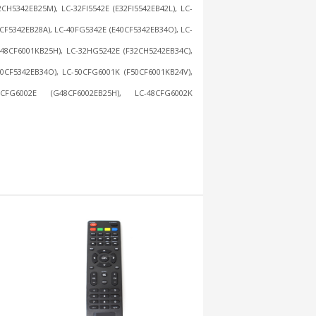
CH5342EB25M), LC-32FI5542E (E32FI5542EB42L), LC-
CF5342EB28A), LC-40FG5342E (E40CF5342EB34O), LC-
E48CF6001KB25H), LC-32HG5242E (F32CH5242EB34C),
40CF5342EB34O), LC-50CFG6001K (F50CF6001KB24V),
8CFG6002E (G48CF6002EB25H), LC-48CFG6002K