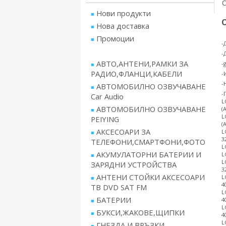
Нови продукти
Нова доставка
Промоции
-
-
АВТО,АНТЕНИ,РАМКИ ЗА
-
РАДИО,ФЛАНЦИ,КАБЕЛИ
-
-
АВТОМОБИЛНО ОЗВУЧАВАНЕ
-
Car Audio
L
АВТОМОБИЛНО ОЗВУЧАВАНЕ
(
L
PEIYING
(
АКСЕСОАРИ ЗА
L
3
ТЕЛЕФОНИ,СМАРТФОНИ,ФОТО
L
АКУМУЛАТОРНИ БАТЕРИИ И
L
L
ЗАРЯДНИ УСТРОЙСТВА
3
АНТЕНИ СТОЙКИ АКСЕСОАРИ
L
4
ТВ DVD SAT FM
L
БАТЕРИИ
4
L
БУКСИ,ЖАКОВЕ,ЩИПКИ
4
L
ГНЕЗДА И ВРЪЗКИ