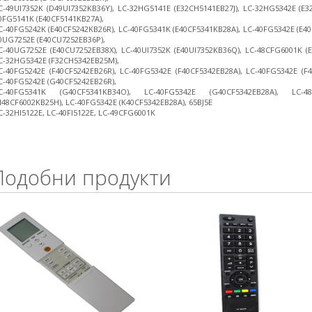
C-49UI7352K (D49UI7352KB36Y), LC-32HG5141E (E32CH5141EB27J), LC-32HG5342E (E32
0FG5141K (E40CF5141KB27A),
C-40FG5242K (E40CF5242KB26R), LC-40FG5341K (E40CF5341KB28A), LC-40FG5342E (E40
0UG7252E (E40CU7252EB36P),
C-40UG7252E (E40CU7252EB38X), LC-40UI7352K (E40UI7352KB36Q), LC-48CFG6001K (
C-32HG5342E (F32CH5342EB25M),
C-40FG5242E (F40CF5242EB26R), LC-40FG5342E (F40CF5342EB28A), LC-40FG5342E (F
C-40FG5242E (G40CF5242EB26R),
C-40FG5341K (G40CF5341KB34O), LC-40FG5342E (G40CF5342EB28A), LC-4
H48CF6002KB25H), LC-40FG5342E (K40CF5342EB28A), 65BJ5E
C-32HI5122E, LC-40FI5122E, LC-49CFG6001K
Подобни продукти