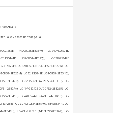
о излъчване!
тят на камерата на телефона.
40UG7252E (R40CU7252EB38W), LC-24DHG6001K
-32HG5141K (A32CH5141KB27J), LC-32HG5142E
CH5241KB27H), LC-32HG5242E (A32CH5242EB27W), LC-
32CH5342EB25M), LC-32HG5342E (A32CH5342EB34D),
HI5532EB42T), LC-32FI5542E (A32FI5542EB39C), LC-
CF5142EB27A), LC-40FG5242E (A40CF5242EB26R), LC-
FI5242EB41H), LC-40FI5242E (A40FI5242EB41S), LC-
CF5342EB34O), LC-40FG5342E (A40CF5342EB34P), LC-
FI5442EB41U), LC-40UG7252E (A40CU7252EB36P), LC-