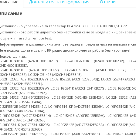
Описание
Допълнителна информация
Отзиви
Описание
Дистанционно управление за телевизор PLAZMA LCD LED BLAUPUNKT,SHARP.
Дистанционното работи директно без настройки само за модели с инфрачервен
google + infrared tv remote test.
Инфрачервените дистанционни имат светодиод в предната част на платката и све
Не е подходящо за модели с RF-радио дистанционно за работа без насочване!
Подходящо и за::
C-24DHG6001K (A24DH6001KB23P), LC-24DHG6001K (B24DH6001KB23P), LC-
A24DH6001KB33K),
C-24DHG6001K (A24DH6001KB37V), LC-24CHG6002E (A24CH6002EB35Y), LC
A32CH5142EB25Z), LC-32HG5142E (A32CH5142EB34B),
C-32HI5232E (A32HI5232EB39V), LC-32HI5232E (A32HI5232EB43J), LC-32HG5241K (A32
2HI5332E (A32HI5332EB36L),
C-32HI5332E (A32HI5332EB39W), LC-32HG5341K (A32CH5341KB27G), LC-32HG5342E (A
C-32FI5342E (A32FI5342EB39Z),
C-32HI5432E (A32HI5432EB36K), LC-32HI5432E (A32HI5432EB42H), LC-32HI5532E (A32
2FI5542E (A32FI5542EB40A),
C-32FI5542E (A32FI5542EB42L), LC-40FG5141KF (A40CF5141KB36H), LC-40FG5142E (A40
0FG5242E (A40CF5242EB30A),
C-40FG5242E (A40CF5242EB34N), LC-40FI5242E (A40FI5242EB39H), LC-40FI5242E (A40
0FG5341K (A40CF5341KB26S),
C-40FG5341K (A40CF5341KB29S), LC-40FG5342E (A40CF5342EB28A), LC-40FG5342E (A40
0FI5342E (A40FI5342EB36O),
C-40FI5342E (A40FI5342EB39I), LC-40FI5342E (A40FI5342EB43B), LC-40FI5442E (A40