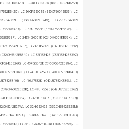
B48CF6001KB32R), LC-48CFG6002K (B48CF6002KB25H),
I7552EB42D), LC-50CFG6001E (B50CF6001EB33J), LC-
0CFG6002E (B50CF6002EB24V), LC-50CFG6002E
UI7352KB37D), LC-55UI7552E (B55UI7552EB37E), LC-
I7552EB38R), LC-24DHG6001K (C24DH6001KB33K), LC-
32CH5142EB25Z), LC-32HI5232E (C32HI5232EB39V),
32CH5342EB34D), LC-32FI5342E (C32FI5342EB39Z),
CF5242EB26R), LC-40FG5342E (C40CF5342EB28A), LC-
40CU7252EB40H), LC-40UG7252K (C40CU7252KB40D),
UI7552EB40J), LC-40UI7552K (C40UI7552KB39L), LC-
(C48CF6002EB32R), LC-49UI7552E (C49UI7552EB36Z),
D24CH6002EB35Y), LC-32HG5141K (D32CH5141KB27J),
D32CH5242E27W), LC-32HG5342E (D32CH5342EB25M),
40CF5342EB28A), LC-40FG5342E (D40CF5342EB34O),
I7352KB40I), LC-48CFG6002E (D48CF6002EB25H), LC-