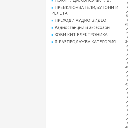
ПОЯЛНИЦИ,КОНСУМАТИВИ
L
ПРЕВКЛЮЧВАТЕЛИ,БУТОНИ И
L
L
РЕЛЕТА
5
ПРЕХОДИ АУДИО ВИДЕО
L
(
Радиостанции и аксесоари
L
5
ХОБИ КИТ ЕЛЕКТРОНИКА
L
Я-РАЗПРОДАЖБА КАТЕГОРИЯ
2
L
L
L
L
L
4
L
L
L
4
L
L
L
L
L
L
L
L
L
4