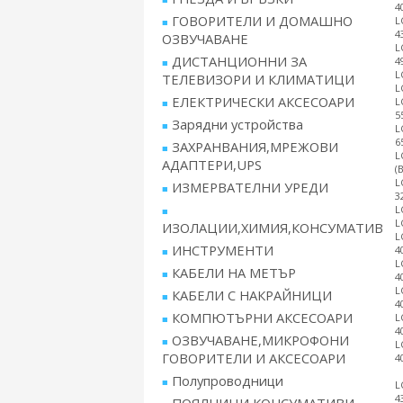
4
ГОВОРИТЕЛИ И ДОМАШНО
L
4
ОЗВУЧАВАНЕ
L
ДИСТАНЦИОННИ ЗА
4
L
ТЕЛЕВИЗОРИ И КЛИМАТИЦИ
L
ЕЛЕКТРИЧЕСКИ АКСЕСОАРИ
L
5
Зарядни устройства
L
6
ЗАХРАНВАНИЯ,МРЕЖОВИ
L
АДАПТЕРИ,UPS
(
L
ИЗМЕРВАТЕЛНИ УРЕДИ
3
L
L
ИЗОЛАЦИИ,ХИМИЯ,КОНСУМАТИВ
L
ИНСТРУМЕНТИ
4
L
КАБЕЛИ НА МЕТЪР
4
L
КАБЕЛИ С НАКРАЙНИЦИ
4
КОМПЮТЪРНИ АКСЕСОАРИ
L
4
ОЗВУЧАВАНЕ,МИКРОФОНИ
L
ГОВОРИТЕЛИ И АКСЕСОАРИ
4
Полупроводници
L
4