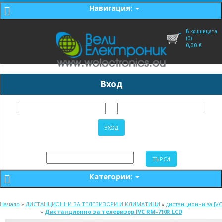
Навигация:
В кошницата
(0)
0,00
€
Вход
Категории:
Начало
»
ДИСТАНЦИОННИ ЗА ТЕЛЕВИЗОРИ И КЛИМАТИЦИ
»
дистанционни за JVC
»
Дистанционно за телевизор JVC RM-710R LCD