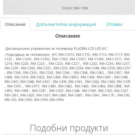
DIS JVC RM-710R
Описание
Допълнителна информация
Отзиви
Описание
-Дистанционно управление за телевизор PLAZMA LCD LED JVC.
-Подходящо за телевизори : JVC RM-C1013, RM-C110 , RM-C115, RM-C117, RM-
C122 , RM-C1261, RM-C1302, RM-C1303, RM-C1307, RM-C1309, RM-C1311, RM-
C214, RM-C220, RM-C223 , RM-C225, RM-C227 , RM-C232, RM-C235, RM-C237,
RM-C239 , RM-C300, RM-C331 , RM-C333, RM-C334, RM-C348, RM-C355, RM-C357
, RM-C360, RM-C361, RM-C362, RM-C364 , RM-C368, RM-C402 , RM-C407, RM-
C408, RM-C416, RM-C423, RM-C430, RM-C430S, RM-C438, RM-C439 , RM-C440 ,
RM-C447, RM-C448, RM-C457 , RM-C459, RM-C461 , RM-C462, RM-C463, RM-C470
, RM-C472 , RM-C477, RM-C480, RM-C482, RM-C483, RM-C485, RM-C488, RM-
C495, RM-C498 , RM-C530 , RM-C547, RM-C548, RM-C549, RM-C565, RM-C567 ,
RM-C601, RM-C620, RM-C637, RM-C680, RM-C683 , RM-C696 , RM-C70 , RM-C90,
RM-C92, RM-C993, RM-C995, RM-C996
Подобни продукти