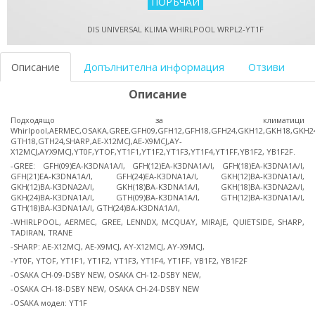
DIS UNIVERSAL KLIMA WHIRLPOOL WRPL2-YT1F
Описание
Допълнителна информация
Отзиви
Описание
Подходящо за климатици
Whirlpool,AERMEC,OSAKA,GREE,GFH09,GFH12,GFH18,GFH24,GKH12,GKH18,GKH2
GTH18,GTH24,SHARP,AE-X12MCJ,AE-X9MCJ,AY-
X12MCJ,AYX9MCJ,YT0F,YTOF,YT1F1,YT1F2,YT1F3,YT1F4,YT1FF,YB1F2, YB1F2F.
-GREE: GFH(09)EA-K3DNA1A/I, GFH(12)EA-K3DNA1A/I, GFH(18)EA-K3DNA1A/I,
GFH(21)EA-K3DNA1A/I, GFH(24)EA-K3DNA1A/I, GKH(12)BA-K3DNA1A/I,
GKH(12)BA-K3DNA2A/I, GKH(18)BA-K3DNA1A/I, GKH(18)BA-K3DNA2A/I,
GKH(24)BA-K3DNA1A/I, GTH(09)BA-K3DNA1A/I, GTH(12)BA-K3DNA1A/I,
GTH(18)BA-K3DNA1A/I, GTH(24)BA-K3DNA1A/I,
-WHIRLPOOL, AERMEC, GREE, LENNDX, MCQUAY, MIRAJE, QUIETSIDE, SHARP,
TADIRAN, TRANE
-SHARP: AE-X12MCJ, AE-X9MCJ, AY-X12MCJ, AY-X9MCJ,
-YT0F, YTOF, YT1F1, YT1F2, YT1F3, YT1F4, YT1FF, YB1F2, YB1F2F
-OSAKA CH-09-DSBY NEW, OSAKA CH-12-DSBY NEW,
-OSAKA CH-18-DSBY NEW, OSAKA CH-24-DSBY NEW
-OSAKA модел: YT1F