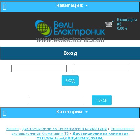
Навигация:
В кошницата
(0)
0,00
€
Вход
Категории:
Начало
»
ДИСТАНЦИОННИ ЗА ТЕЛЕВИЗОРИ И КЛИМАТИЦИ
»
Универсални
дистанционни за Климатици и ТВ
»
Дистанционно за климатик
YT1F,Whirlpool,GREE,AERMEC,OSAKA,