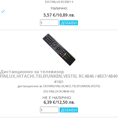
DIS FINLUX RC4591 II
Налично:
yes/no
5,57 €/10,89 лв.
Дистанционно за телевизор
FINLUX,HITACHI,TELEFUNKEN,VESTEL RC4846 /4837/4840
#1921
дистанционни за CROWN,FINLUX,NEO,TELEFUNKEN,VESTEL
DIS FINLUX RC4846 HQ
НЕ Е НАЛИЧНО
yes/no
6,39 €/12,50 лв.