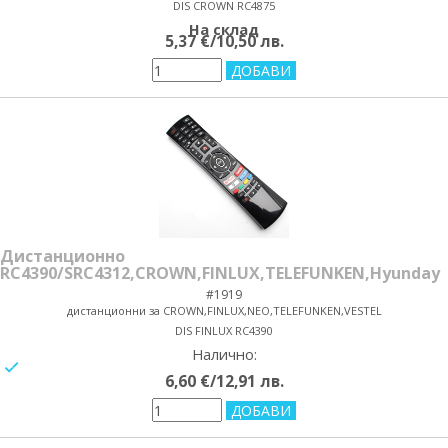
DIS CROWN RC4875
На склад
5,37 €/10,50 лв.
Дистанционно
RC4390/SRC4312,CROWN,FINLUX,TELEFUNKEN,Hyunday
#1919
дистанционни за CROWN,FINLUX,NEO,TELEFUNKEN,VESTEL
DIS FINLUX RC4390
Налично:
yes/no
6,60 €/12,91 лв.