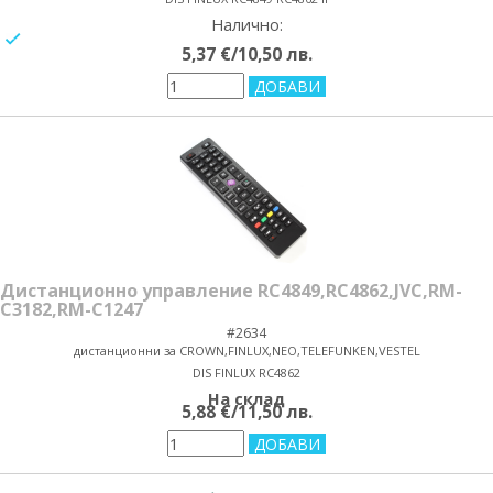
Налично:
yes/no
5,37 €/10,50 лв.
Дистанционно управление RC4849,RC4862,JVC,RM-
C3182,RM-C1247
#2634
дистанционни за CROWN,FINLUX,NEO,TELEFUNKEN,VESTEL
DIS FINLUX RC4862
На склад
5,88 €/11,50 лв.