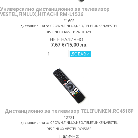
Универсално дистанционно за телевизор
VESTEL,FINLUX,HITACHI RM-L1526
#1603
дистанционни за CROWN,FINLUX,NEO,TELEFUNKEN,VESTEL
DIS FINLUX RM-L1526 HUAYU
НЕ Е НАЛИЧНО
yes/no
7,67 €/15,00 лв.
Дистанционно за телевизор TELEFUNKEN,RC4518P
#2721
дистанционни за CROWN,FINLUX,NEO,TELEFUNKEN,VESTEL
DIS FINLUX VESTEL RC4518P
Налично: