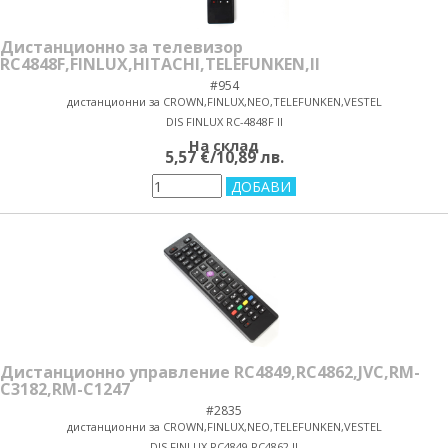
Дистанционно за телевизор
RC4848F,FINLUX,HITACHI,TELEFUNKEN,II
#954
дистанционни за CROWN,FINLUX,NEO,TELEFUNKEN,VESTEL
DIS FINLUX RC-4848F II
На склад
5,57 €/10,89 лв.
Дистанционно управление RC4849,RC4862,JVC,RM-
C3182,RM-C1247
#2835
дистанционни за CROWN,FINLUX,NEO,TELEFUNKEN,VESTEL
DIS FINLUX RC4849 RC4862 II