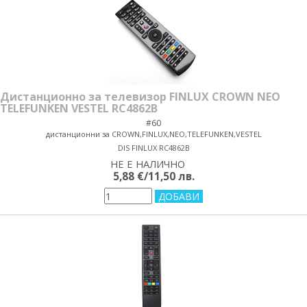
Дистанционно за телевизор FINLUX CROWN NEO
TELEFUNKEN VESTEL RC4862B
#60
дистанционни за CROWN,FINLUX,NEO,TELEFUNKEN,VESTEL
DIS FINLUX RC4862B
НЕ Е НАЛИЧНО
yes/no
5,88 €/11,50 лв.