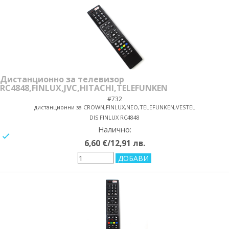
Дистанционно за телевизор
RC4848,FINLUX,JVC,HITACHI,TELEFUNKEN
#732
дистанционни за CROWN,FINLUX,NEO,TELEFUNKEN,VESTEL
DIS FINLUX RC4848
Налично:
yes/no
6,60 €/12,91 лв.