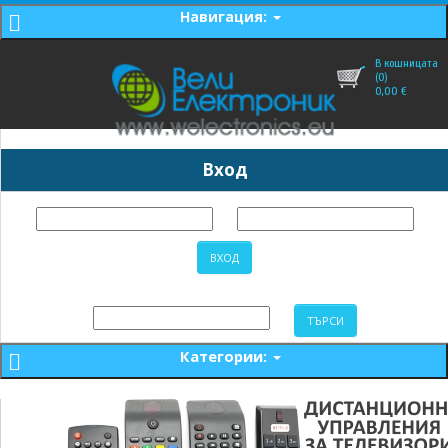
Навигация:
В кошницата
(0)
0,00
€
Вход
Категории: