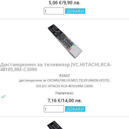
5,06 €/9,90 лв.
Дистанционно за телевизор JVC,HITACHI,RCA-
48105,RM-C3090
#2633
дистанционни за CROWN,FINLUX,NEO,TELEFUNKEN,VESTEL
DIS JVC HITACHI RCA-48105/RM-C3090
Налично:
yes/no
7,16 €/14,00 лв.