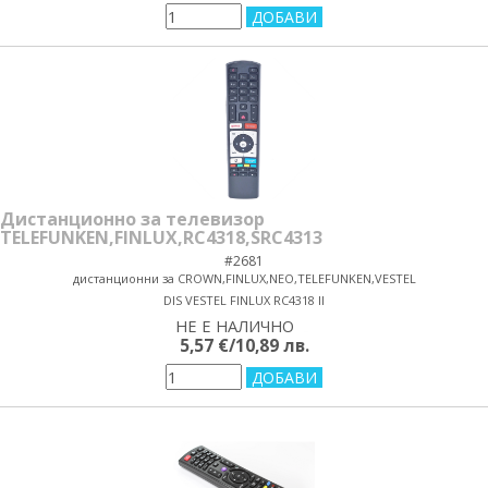
Дистанционно за телевизор
TELEFUNKEN,FINLUX,RC4318,SRC4313
#2681
дистанционни за CROWN,FINLUX,NEO,TELEFUNKEN,VESTEL
DIS VESTEL FINLUX RC4318 II
НЕ Е НАЛИЧНО
yes/no
5,57 €/10,89 лв.