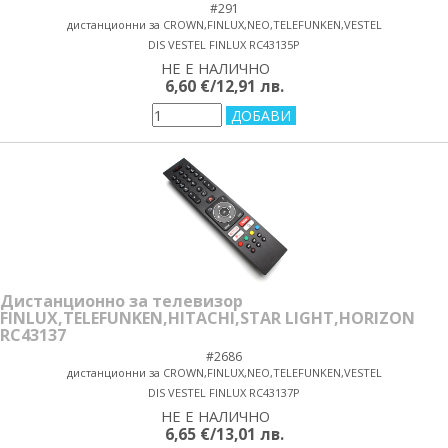
#291
дистанционни за CROWN,FINLUX,NEO,TELEFUNKEN,VESTEL
DIS VESTEL FINLUX RC43135P
НЕ Е НАЛИЧНО
yes/no
6,60 €/12,91 лв.
Дистанционно за телевизор
FINLUX,TELEFUNKEN,HITACHI,STAR LIGHT,HORIZON
RC43137
#2686
дистанционни за CROWN,FINLUX,NEO,TELEFUNKEN,VESTEL
DIS VESTEL FINLUX RC43137P
НЕ Е НАЛИЧНО
yes/no
6,65 €/13,01 лв.