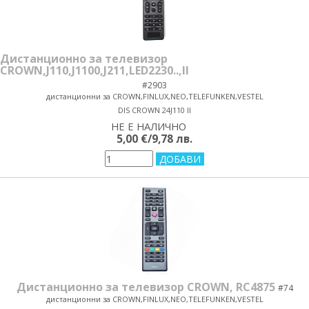
Дистанционно за телевизор
CROWN,J110,J1100,J211,LED2230..,II
#2903
дистанционни за CROWN,FINLUX,NEO,TELEFUNKEN,VESTEL
DIS CROWN 24J110 II
НЕ Е НАЛИЧНО
yes/no
5,00 €/9,78 лв.
Дистанционно за телевизор CROWN, RC4875
#74
дистанционни за CROWN,FINLUX,NEO,TELEFUNKEN,VESTEL