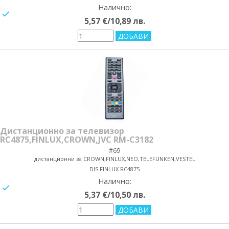
Налично:
yes/no
5,57 €/10,89 лв.
Дистанционно за телевизор
RC4875,FINLUX,CROWN,JVC RM-C3182
#69
дистанционни за CROWN,FINLUX,NEO,TELEFUNKEN,VESTEL
DIS FINLUX RC4875
Налично:
yes/no
5,37 €/10,50 лв.