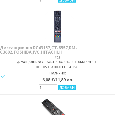
Дистанционно RC43157,CT-8557,RM-
C3602,TOSHIBA,JVC,HITACHI,II
#23
дистанционни за CROWN,FINLUX,NEO,TELEFUNKEN,VESTEL
DIS TOSHIBA HITACHI RC43157 II
Налично:
yes/no
6,08 €/11,89 лв.