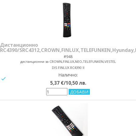
Дистанционно
RC4390/SRC4312,CROWN,FINLUX,TELEFUNKEN,Hyunday,I
#948
дистанционни за CROWN,FINLUX,NEO,TELEFUNKEN,VESTEL
DIS FINLUX RC4390 II
Налично:
yes/no
5,37 €/10,50 лв.