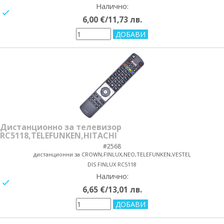
Налично:
yes/no
6,00 €/11,73 лв.
Дистанционно за телевизор
RC5118,TELEFUNKEN,HITACHI
#2568
дистанционни за CROWN,FINLUX,NEO,TELEFUNKEN,VESTEL
DIS FINLUX RC5118
Налично:
yes/no
6,65 €/13,01 лв.