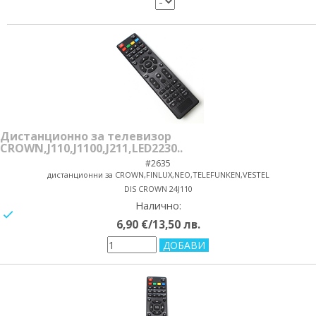
Дистанционно за телевизор
CROWN,J110,J1100,J211,LED2230..
#2635
дистанционни за CROWN,FINLUX,NEO,TELEFUNKEN,VESTEL
DIS CROWN 24J110
Налично:
yes/no
6,90 €/13,50 лв.