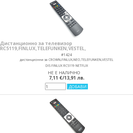
Дистанционно за телевизор
RC5119,FINLUX,TELEFUNKEN,VESTEL,
#1424
дистанционни за CROWN,FINLUX,NEO,TELEFUNKEN,VESTEL
DIS FINLUX RC5119 NETFLIX
НЕ Е НАЛИЧНО
yes/no
7,11 €/13,91 лв.