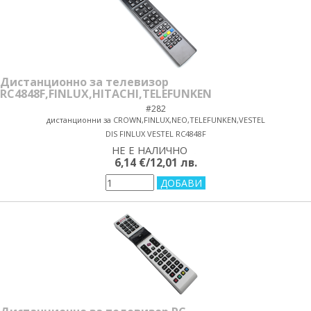
Дистанционно за телевизор
RC4848F,FINLUX,HITACHI,TELEFUNKEN
#282
дистанционни за CROWN,FINLUX,NEO,TELEFUNKEN,VESTEL
DIS FINLUX VESTEL RC4848F
НЕ Е НАЛИЧНО
yes/no
6,14 €/12,01 лв.