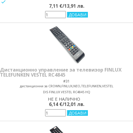
yes/no
7,11 €/13,91 лв.
Дистанционно управление за телевизор FINLUX
TELEFUNKEN VESTEL RC4845
#31
дистанционни за CROWN,FINLUX,NEO,TELEFUNKEN,VESTEL
DIS FINLUX VESTEL RC4845 HQ
НЕ Е НАЛИЧНО
yes/no
6,14 €/12,01 лв.