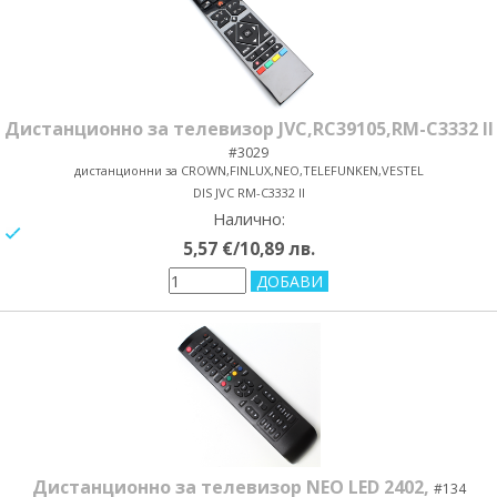
Дистанционно за телевизор JVC,RC39105,RM-C3332 II
#3029
дистанционни за CROWN,FINLUX,NEO,TELEFUNKEN,VESTEL
DIS JVC RM-C3332 II
Налично:
yes/no
5,57 €/10,89 лв.
Дистанционно за телевизор NEO LED 2402,
#134