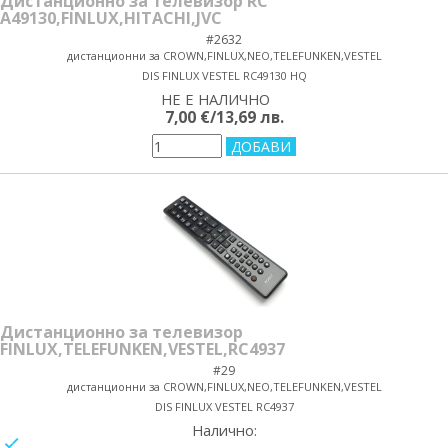
Дистанционно за телевизор RC
A49130,FINLUX,HITACHI,JVC
#2632
дистанционни за CROWN,FINLUX,NEO,TELEFUNKEN,VESTEL
DIS FINLUX VESTEL RC49130 HQ
НЕ Е НАЛИЧНО
yes/no
7,00 €/13,69 лв.
Дистанционно за телевизор
FINLUX,TELEFUNKEN,VESTEL,RC4937
#29
дистанционни за CROWN,FINLUX,NEO,TELEFUNKEN,VESTEL
DIS FINLUX VESTEL RC4937
Налично:
yes/no