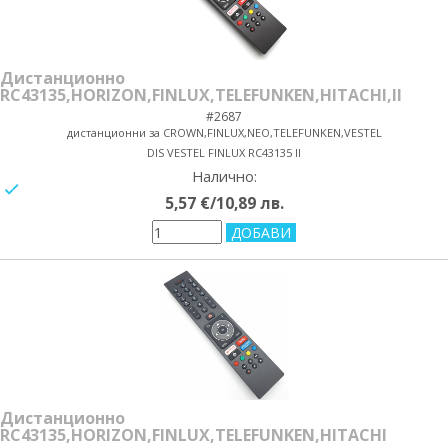
Дистанционно
RC43135,HORIZON,FINLUX,TELEFUNKEN,HITACHI,II
#2687
дистанционни за CROWN,FINLUX,NEO,TELEFUNKEN,VESTEL
DIS VESTEL FINLUX RC43135 II
Налично:
yes/no
5,57 €/10,89 лв.
Дистанционно
RC43135,HORIZON,FINLUX,TELEFUNKEN,HITACHI