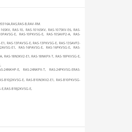
0316A,RAS,RAS-B,RAV-RM.
-16SKV, RAS-10, RAS-1016SKV, RAS-107SKV-E6, RAS-
10PAVSG-E, RAS-10PKVSG-E, RAS-10SAVP2-A, RAS-
G-E1, RAS-13PAVSG-E, RAS-13PKVSG-E, RAS-13SAVP2-
6J2AVSG-E1, RAS-16PAVSG-E, RAS-16PKVSG-E, RAS-
-A, RAS-18N3KV2-E1, RAS-18NKPX-T, RAS-18PKVSG-E,
,
AS-24NKHP-E, RAS-24NKPX-T, RAS-24PKVSG-ERAS-
AS-B10J2KVSG-E, RAS-B10N3KV2-E1, RAS-B10PKVSG-
-E,RAS-B18J2KVSG-E,