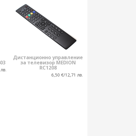
Дистанционно управление
03
за телевизор MEDION
RC1208
 лв.
6,50 €/12,71 лв.