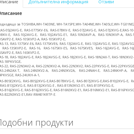
Описание
Допълнителна информация
Отзиви
Описание
одходящо за TOSHIBA,WH-TA03NE, WH-TA15PE,WH-TA04NE,WH-TA05LE,WH-TG01NE2
RAS-05J2AVG-E, RAS-077SKV-E6, RAS-07BKV-E, RAS-07J2AVG-E, RAS-07J2KVG-E,RAS-10
0BKV-E, RAS-10J2AVG-E, RAS-10J2AVSG-E1, RAS-10N3AVP-A, RAS-10N3KVP-A, RAS-
0SAVP2-E, RAS-10SKVP2-A, RAS-10SKVP2-E,
AS-13, RAS-137SKV-E6, RAS-137SKVE6, RAS-13J2AVG-E, RAS-13J2AVSG-E, RAS-13J2AVS
, RAS-13SKVP2-E, RAS-16, RAS-167SKV-E5, RAS-167SKVE5, RAS-16J2AVG-E, RAS-1
6SAVP2-E, RAS-16SKVP2-E,
AS-18, RAS-18J2AVG-E, RAS-18J2AVSG-E, RAS-18J2KVG-E, RAS-18N2AX-T, RAS-18N3KV2
AS-18PKVSGE,
AS-22, RAS-22N3AV2-A, RAS-22N3KV2-A, RAS-22N3KV2, RAS-22PKVSG-E, RAS-22PKVSGE
AS-24N2AX-T, RAS-24N3KV2-A, RAS-24N3KV2A, RAS-24NAH-E, RAS-24NKHP-A, R
4PKVSGE, RAS-24UKH-A-1,
AS-B05E2KVG, RAS-B05J2KVG-E,RAS-B07BKVG-E, RAS-B07J2KVG-E,RAS-B10J2KVG-E, R
,RAS-B13J2KVG-E, RAS-B13J2KVSG-E , RAS-B13N3KV2-E1, RAS-B13PKVSG-E,
AS-B16J2KVG-E, RAS-B16J2KVSG-E, RAS-B16N3KV2-E1, RAS-B16NKV2-E1, RAS-B16PKVSG
AS-B22N3KV2-E1,RAV-RM401KRTP-E.
Подобни продукти