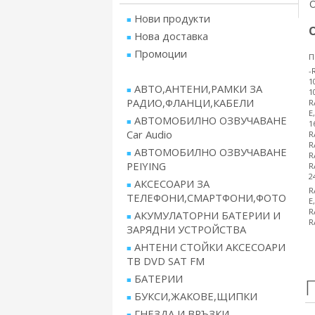
Нови продукти
Нова доставка
Промоции
П
-
1
АВТО,АНТЕНИ,РАМКИ ЗА
1
РАДИО,ФЛАНЦИ,КАБЕЛИ
R
E
АВТОМОБИЛНО ОЗВУЧАВАНЕ
1
Car Audio
R
R
АВТОМОБИЛНО ОЗВУЧАВАНЕ
R
PEIYING
R
2
АКСЕСОАРИ ЗА
R
ТЕЛЕФОНИ,СМАРТФОНИ,ФОТО
E
R
АКУМУЛАТОРНИ БАТЕРИИ И
R
ЗАРЯДНИ УСТРОЙСТВА
АНТЕНИ СТОЙКИ АКСЕСОАРИ
ТВ DVD SAT FM
БАТЕРИИ
БУКСИ,ЖАКОВЕ,ЩИПКИ
ГНЕЗДА И ВРЪЗКИ