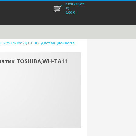
В кошницата
(0)
0,00
€
ни за Климатици и ТВ
»
Дистанционно за
матик TOSHIBA,WH-TA11