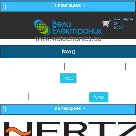
Навигация:
В кошницата
(0)
0,00
€
Вход
Категории: