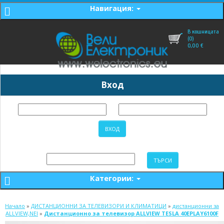
Навигация:
В кошницата
(0)
0,00
€
Вход
Категории:
Начало
»
ДИСТАНЦИОННИ ЗА ТЕЛЕВИЗОРИ И КЛИМАТИЦИ
»
дистанционни за
ALLVIEW,NEI
»
Дистанционно за телевизор ALLVIEW TESLA 40EPLAY6100F