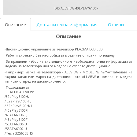
DIS ALLVIEW 40EPLAY6100F
Описание
Допълнителна информация
Отзиви
Описание
-Дистанционно управление за телевизор PLAZMA LCD LED .
-Работи директно без настройки за моделите описани по-надолу!
-За правилен избор на дистанционно е необходима точна информация за
модела на телевизора или за модела на старото дистанционно.
-Например: марка на телевизора - ALLVIEW и MODEL № ?????-от табелата на
задния капак или марка на дистанционното ALLVIEW и номера на модела
изписан отпред на дистанционното.
-Подходящо за:
LCD/LED ALLVIEW:
/32ePlay6100H,
/ 32ePlay6100-H,
/ 32ePlay6100H/1
/40ePlay6100F,
/40ATA6000-F,
/43ePlay6100F
/50ATA6000-U
/58ATA6000-U
/Tesla:32S605BHS,