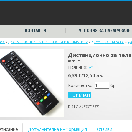
КОНТАКТИ
УСЛОВИЯ ЗА ПАЗАРУВАНЕ
ало
»
ДИСТАНЦИОННИ ЗА ТЕЛЕВИЗОРИ И КЛИМАТИЦИ
»
дистанционни за LG
»
Ди
Дистанционно за теле
#2675
Налично:
yes
6,39 €/12,50 лв.
Количество:
бр.
DIS LG AKB73715679
Описание
Допълнителна информация
Отзиви