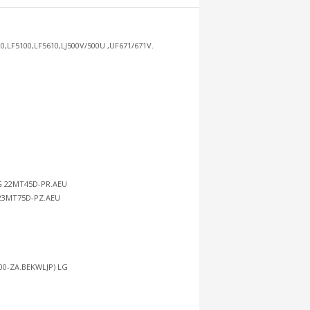
,LF5100,LF5610,LJ500V/500U ,UF671/671V.
G 22MT45D-PR.AEU
23MT75D-PZ.AEU
00-ZA.BEKWLJP) LG