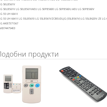
LG 50LB561V
LG 50LB561V LG 50LB561VAEU LG 50PB5600 LG 50PB560U.AEU LG 50PB560V
LG 55 UH 664 V
LG 55 UH 664 V LG 55LB5610 LG 55LB561VZCBEUDLJG (55LB561V) LG 55LB620V-ZE LG
LG AKB7371567
AKB74475403
Подобни продукти