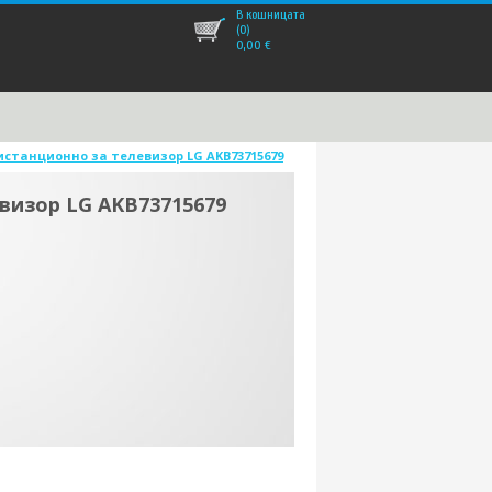
В кошницата
(0)
0,00
€
станционно за телевизор LG AKB73715679
визор LG AKB73715679