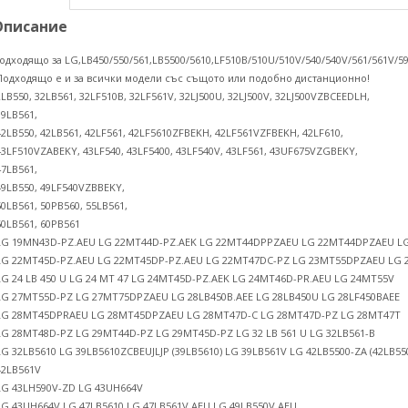
Описание
одходящо за LG,LB450/550/561,LB5500/5610,LF510B/510U/510V/540/540V/561/561V/590
Подходящо е и за всички модели със същото или подобно дистанционно!
2LB550, 32LB561, 32LF510B, 32LF561V, 32LJ500U, 32LJ500V, 32LJ500VZBCEEDLH,
39LB561,
42LB550, 42LB561, 42LF561, 42LF5610ZFBEKH, 42LF561VZFBEKH, 42LF610,
43LF510VZABEKY, 43LF540, 43LF5400, 43LF540V, 43LF561, 43UF675VZGBEKY,
47LB561,
49LB550, 49LF540VZBBEKY,
50LB561, 50PB560, 55LB561,
60LB561, 60PB561
LG 19MN43D-PZ.AEU LG 22MT44D-PZ.AEK LG 22MT44DPPZAEU LG 22MT44DPZAEU L
LG 22MT45D-PZ.AEU LG 22MT45DP-PZ.AEU LG 22MT47DC-PZ LG 23MT55DPZAEU LG 
LG 24 LB 450 U LG 24 MT 47 LG 24MT45D-PZ.AEK LG 24MT46D-PR.AEU LG 24MT55V
LG 27MT55D-PZ LG 27MT75DPZAEU LG 28LB450B.AEE LG 28LB450U LG 28LF450BAEE
LG 28MT45DPRAEU LG 28MT45DPZAEU LG 28MT47D-C LG 28MT47D-PZ LG 28MT47T
LG 28MT48D-PZ LG 29MT44D-PZ LG 29MT45D-PZ LG 32 LB 561 U LG 32LB561-B
LG 32LB5610 LG 39LB5610ZCBEUJLJP (39LB5610) LG 39LB561V LG 42LB5500-ZA (42LB55
42LB561V
LG 43LH590V-ZD LG 43UH664V
LG 43UH664V LG 47LB5610 LG 47LB561V.AEU LG 49LB550V.AEU