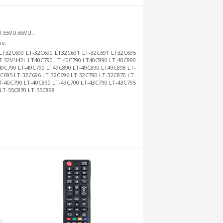
,55VU,65VU...
но.
LT32C690 LT-32C690 LT32C691 LT-32C691 LT32C695
T-32VH42L LT40C790 LT-40C790 LT40C890 LT-40C890
49C790 LT-49C790 LT49C890 LT-49C890 LT49C898 LT-
C695 LT-32C696 LT-32C696 LT-32C790 LT-32C870 LT-
T-40C790 LT-40C890 LT-43C700 LT-43C790 LT-43C795
 LT-55C870 LT-55C898