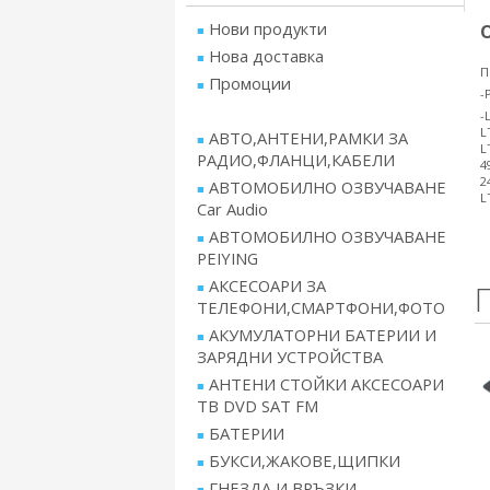
Нови продукти
Нова доставка
П
Промоции
-
-
L
АВТО,АНТЕНИ,РАМКИ ЗА
L
РАДИО,ФЛАНЦИ,КАБЕЛИ
4
2
АВТОМОБИЛНО ОЗВУЧАВАНЕ
L
Car Audio
АВТОМОБИЛНО ОЗВУЧАВАНЕ
PEIYING
АКСЕСОАРИ ЗА
ТЕЛЕФОНИ,СМАРТФОНИ,ФОТО
АКУМУЛАТОРНИ БАТЕРИИ И
ЗАРЯДНИ УСТРОЙСТВА
АНТЕНИ СТОЙКИ АКСЕСОАРИ
ТВ DVD SAT FM
БАТЕРИИ
БУКСИ,ЖАКОВЕ,ЩИПКИ
ГНЕЗДА И ВРЪЗКИ