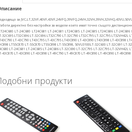
Описание
одходящо за JVC,LT,32VF,40VF,43VF,24VFQ,39VFQ,24VH,32VH,39VH,32VHQ,43VU,50VU
Работи директно без настройки за модели които имат точно същото дистанцион
LT24C680 LT-24C680 LT24C681 LT-24C681 LT24C685 LT-24C685 LT24C686 LT-24C686 
T-32C695 LT32C696 LT-32C696 LT32C790 LT-32C790 LT32C795 LT-32C795 LT32VH42L L
T43C790 LT-43C790 LT43C795 LT-43C795 LT43C890 LT-43C890 LT43C898 LT-43C898 LT
9C898 LT55C870 LT-55C870 LT55C898 LT-55C898, 50VU3100LT-32C600 LT-32C691 LT-32
4C680 LT-24C681 LT-24C685 LT-24C686 LT-32C690 LT-32C795 LT-32C795 LT-32VH42L L
T-43C870 LT-43C890 LT-43C898 LT-49C790 LT-49C870 LT-49C890 LT-49C890 LT-49C898
Подобни продукти