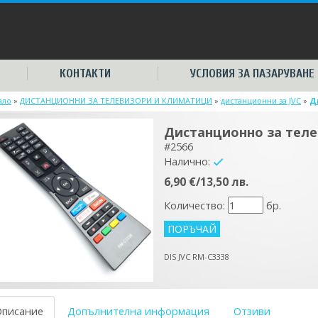
КОНТАКТИ
УСЛОВИЯ ЗА ПАЗАРУВАНЕ
ало
»
ДИСТАНЦИОННИ ЗА ТЕЛЕВИЗОРИ И КЛИМАТИЦИ
»
дистанционни за JVC
»
Д
Дистанционно за теле
#2566
Налично:
yes
6,90 €/13,50 лв.
Количество:
бр.
DIS JVC RM-C3338
Описание
Допълнителна информация
Отзиви