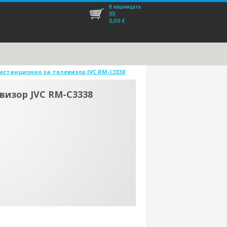
В кошницата
(0)
0,00
€
истанционно за телевизор JVC RM-C3338
визор JVC RM-C3338