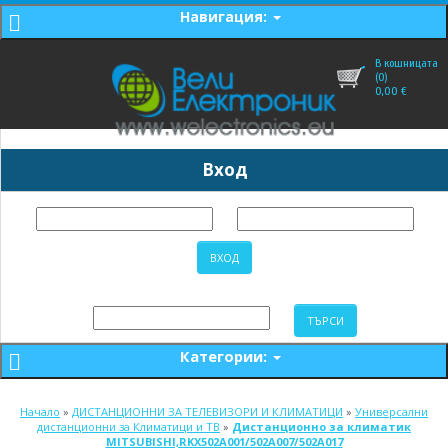
Навигация:
В кошницата
(0)
0,00
€
Вход
Категории:
Начало
»
ДИСТАНЦИОННИ ЗА ТЕЛЕВИЗОРИ И КЛИМАТИЦИ
»
Универсални
дистанционни за Климатици и ТВ
»
Дистанционно за климатик
MITSUBISHI,RKX502A001/502A007/502A017