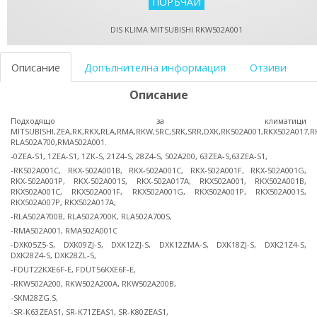
DIS KLIMA MITSUBISHI RKW502A001
Описание
Допълнителна информация
Отзиви
Описание
Подходящо за климатици
MITSUBISHI,ZEA,RK,RKX,RLA,RMA,RKW,SRC,SRK,SRR,DXK,RK502A001,RKX502A017,R
RLA502A700,RMA502A001.
-0ZEA-S1, 1ZEA-S1, 1ZK-S, 21Z4-S, 28Z4-S, 502A200, 63ZEA-S,63ZEA-S1,
-RK502A001C, RKX-502A001B, RKX-502A001C, RKX-502A001F, RKX-502A001G,
RKX-502A001P, RKX-502A001S, RKX-502A017A, RKX502A001, RKX502A001B,
RKX502A001C, RKX502A001F, RKX502A001G, RKX502A001P, RKX502A001S,
RKX502A007P, RKX502A017A,
-RLA502A700B, RLA502A700K, RLA502A700S,
-RMA502A001, RMA502A001C
-DXK05Z5-S, DXK09ZJ-S, DXK12ZJ-S, DXK12ZMA-S, DXK18ZJ-S, DXK21Z4-S,
DXK28Z4-S, DXK28ZL-S,
-FDUT22KXE6F-E, FDUT56KXE6F-E,
-RKW502A200, RKW502A200A, RKW502A200B,
-SKM28ZG.S,
-SR-K63ZEAS1, SR-K71ZEAS1, SR-K80ZEAS1,