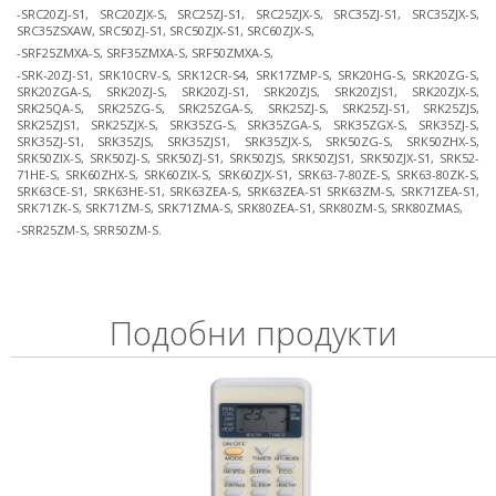
-SRC20ZJ-S1, SRC20ZJX-S, SRC25ZJ-S1, SRC25ZJX-S, SRC35ZJ-S1, SRC35ZJX-S,
SRC35ZSXAW, SRC50ZJ-S1, SRC50ZJX-S1, SRC60ZJX-S,
-SRF25ZMXA-S, SRF35ZMXA-S, SRF50ZMXA-S,
-SRK-20ZJ-S1, SRK10CRV-S, SRK12CR-S4, SRK17ZMP-S, SRK20HG-S, SRK20ZG-S,
SRK20ZGA-S, SRK20ZJ-S, SRK20ZJ-S1, SRK20ZJS, SRK20ZJS1, SRK20ZJX-S,
SRK25QA-S, SRK25ZG-S, SRK25ZGA-S, SRK25ZJ-S, SRK25ZJ-S1, SRK25ZJS,
SRK25ZJS1, SRK25ZJX-S, SRK35ZG-S, SRK35ZGA-S, SRK35ZGX-S, SRK35ZJ-S,
SRK35ZJ-S1, SRK35ZJS, SRK35ZJS1, SRK35ZJX-S, SRK50ZG-S, SRK50ZHX-S,
SRK50ZIX-S, SRK50ZJ-S, SRK50ZJ-S1, SRK50ZJS, SRK50ZJS1, SRK50ZJX-S1, SRK52-
71HE-S, SRK60ZHX-S, SRK60ZIX-S, SRK60ZJX-S1, SRK63-7-80ZE-S, SRK63-80ZK-S,
SRK63CE-S1, SRK63HE-S1, SRK63ZEA-S, SRK63ZEA-S1 SRK63ZM-S, SRK71ZEA-S1,
SRK71ZK-S, SRK71ZM-S, SRK71ZMA-S, SRK80ZEA-S1, SRK80ZM-S, SRK80ZMAS,
-SRR25ZM-S, SRR50ZM-S.
Подобни продукти