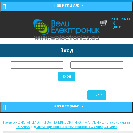
Навигация:
В кошницата
(0)
0,00
€
Вход
Категории:
Начало
»
ДИСТАНЦИОННИ ЗА ТЕЛЕВИЗОРИ И КЛИМАТИЦИ
»
дистанционни за
TOSHIBA
»
Дистанционно за телевизор TOSHIBA,CT-8054