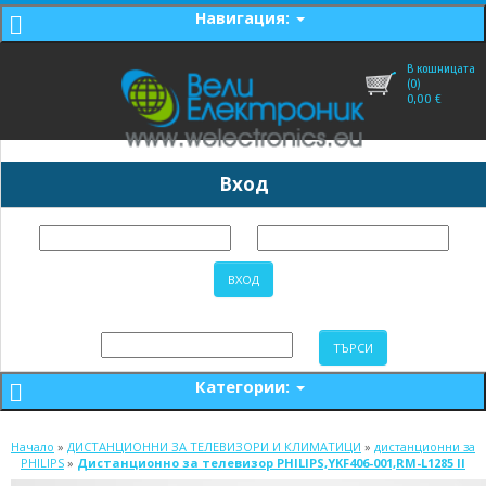
Навигация:
В кошницата
(0)
0,00
€
Вход
Категории:
Начало
»
ДИСТАНЦИОННИ ЗА ТЕЛЕВИЗОРИ И КЛИМАТИЦИ
»
дистанционни за
PHILIPS
»
Дистанционно за телевизор PHILIPS,YKF406-001,RM-L1285 II