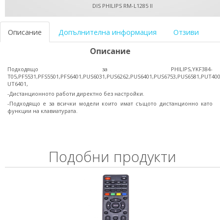
DIS PHILIPS RM-L1285 II
Описание
Допълнителна информация
Отзиви
Описание
Подходящо за PHILIPS,YKF384-
T05,PF5531,PFS5501,PFS6401,PUS6031,PUS6262,PUS6401,PUS6753,PUS6581,PUT400
UT6401,
-Дистанционното работи директно без настройки.
-Подходящо e за всички модели които имат същото дистанционно като
функции на клавиатурата.
Подобни продукти