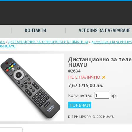
КОНТАКТИ
УСЛОВИЯ ЗА ПАЗАРУВАНЕ
ало
»
ДИСТАНЦИОННИ ЗА ТЕЛЕВИЗОРИ И КЛИМАТИЦИ
»
дистанционни за PHILIPS
00 HUAYU
Дистанционно за теле
HUAYU
#2684
НЕ Е НАЛИЧНО
yes
7,67 €/15,00 лв.
Количество:
бр.
DIS PHILIPS RM-D1000 HUAYU