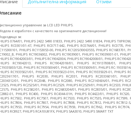
Описание
Допълнителна информация
Отзиви
Описание
Дистанционно управление за LCD LED PHILIPS.
Модела е изработен с качеството на оригиналните дистанционни!
Подходящо за:
HILIPS 0764/01, PHILIPS 2422 5490 01833, PHILIPS 2422 5490 01834, PHILIPS TXPROM,
HILIPS RC0301/01-47, PHILIPS RC0717-642, PHILIPS RC0764/01, PHILIPS RC0770, PHI
C115300101, PHILIPS RC1153053-00, PHILIPS RC1205/30063555, PHILIPS RC1683701, PH
C19002_B, PHILIPS RC19036002, PHILIPS RC19039001, PHILIPS RC19039001-01, PHILIP
HILIPS RC19042003/01, PHILIPS RC19042004, PHILIPS RC19042008/01, PHILIPS RC190420
HILIPS RC19042013, PHILIPS RC19042018/01, PHILIPS RC19137008/01, PHILIP
C19335003/120, PHILIPS RC19335004/01, PHILIPS RC19335009/01, PHILIPS RC-19335014/
HILIPS RC19335021/01, PHILIPS RC19335023-01H, PHILIPS RC19335029-01, PHILIPS RC
C2023617/01, PHILIPS RC2030, PHILIPS RC2031, PHILIPS RC2033601/01, PHILIP
C2034312/01, PHILIPS RC2048, PHILIPS RC2080, PHILIPS RC2143606/01, PHILIPS RC2
C2525, PHILIPS RC2525/01, PHILIPS RC2529, PHILIPS RC2529/01, PHILIPS RC2533, PHILI
C2575, PHILIPS RC2582/01, PHILIPS RC2683204/01, PHILIPS RC2835/01, PHILIPS RC28
C2882-01, PHILIPS RC400, PHILIPS RC4344-01H, PHILIPS RC4422/01, PHILIPS RC520,
HILIPS RC7502, PHILIPS RC7507, PHILIPS RC7533, PHILIPS RC7535, PHILIPS RC7599, 
HILIPS RC7806, PHILIPS RC7807, PHILIPS RC7808, PHILIPS RC7812, PHILIPS RC7812-S
HILIPS RC7953, PHILIPS RC7954, PHILIPS RC7959, PHILIPS RC7962, PHILIPS RC7974,
HILIPS RC8927, PHILIPS RCA10U81FX, PHILIPS SAA3010, PHILIPS SMART TXT