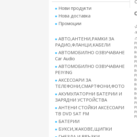
Нови продукти
Нова доставка
Промоции
-
-
АВТО,АНТЕНИ,РАМКИ ЗА
-
P
РАДИО,ФЛАНЦИ,КАБЕЛИ
P
АВТОМОБИЛНО ОЗВУЧАВАНЕ
R
R
Car Audio
P
АВТОМОБИЛНО ОЗВУЧАВАНЕ
P
R
PEIYING
P
АКСЕСОАРИ ЗА
R
R
ТЕЛЕФОНИ,СМАРТФОНИ,ФОТО
R
АКУМУЛАТОРНИ БАТЕРИИ И
R
R
ЗАРЯДНИ УСТРОЙСТВА
P
АНТЕНИ СТОЙКИ АКСЕСОАРИ
P
P
ТВ DVD SAT FM
P
БАТЕРИИ
БУКСИ,ЖАКОВЕ,ЩИПКИ
ГНЕЗДА И ВРЪЗКИ