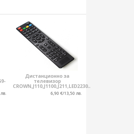
Дистанционно за
9-
телевизор
CROWN,J110,J1100,J211,LED2230..
 лв.
6,90 €/13,50 лв.