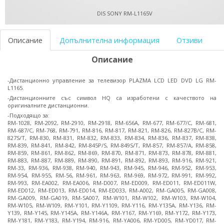
DIS SONY RM-L1165V
Описание
Допълнителна информация
Отзиви
Описание
-Дистанционно управление за телевизор PLAZMA LCD LED DVD LG RM-
L1165.
-Дистанционните със символ HQ са изработени с качеството на
оригиналните дистанционни.
-Подходящо за:
RM-1028, RM-2092, RM-2910, RM-2918, RM-656A, RM-677, RM-677/C, RM-681,
RM-687/C, RM-768, RM-791, RM-816, RM-817, RM-821, RM-826, RM-827B/C, RM-
827S/T, RM-830, RM-831, RM-832, RM-833, RM-834, RM-836, RM-837, RM-838,
RM-839, RM-841, RM-842, RM-845P/S, RM-849S/T, RM-857, RM-857/A, RM-858,
RM-859, RM-861, RM-862, RM-869, RM-870, RM-871, RM-873, RM-878, RM-881,
RM-883, RM-887, RM-889, RM-890, RM-891, RM-892, RM-893, RM-916, RM-921,
RM-33, RM-936, RM-938, RM-940, RM-943, RM-945, RM-946, RM-952, RM-953,
RM-954, RM-955, RM-56, RM-961, RM-963, RM-969, RM-972, RM-991, RM-992,
RM-993, RM-EA002, RM-EA006, RM-D007, RM-ED009, RM-ED011, RM-ED011W,
RM-ED012, RM-ED013, RM-ED014, RM-ED033, RM-A002, RM-GA005, RM-GA008,
RM-GA009, RM-GA019, RM-SA007, RM-W101, RM-W102, RM-W103, RM-W104,
RM-W105, RM-W109, RM-Y101, RM-Y1109, RM-Y116, RM-Y135A, RM-Y136, RM-
Y139, RM-Y145, RM-Y145A, RM-Y146A, RM-Y167, RM-Y169, RM-Y172, RM-Y173,
RM-Y181, RM-Y183, RM-Y194, RM-916, RM-YA006, RM-YD005, RM-YD017, RM-