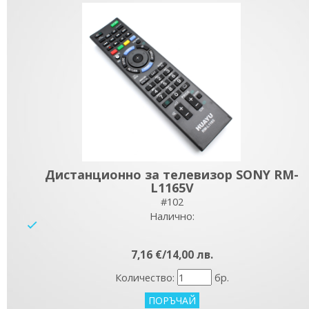
Дистанционно за телевизор SONY RM-
L1165V
#102
Налично:
yes
7,16 €/14,00 лв.
Количество:
бр.