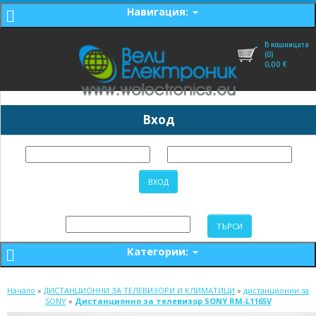
Навигация:
В кошницата
(0)
0,00
€
Вход
Категории:
Начало
»
ДИСТАНЦИОННИ ЗА ТЕЛЕВИЗОРИ И КЛИМАТИЦИ
»
дистанционни за
SONY
»
Дистанционно за телевизор SONY RM-L1165V