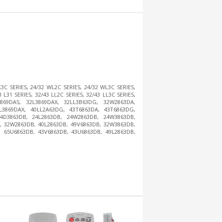
3C SERIES, 24/32 WL2C SERIES, 24/32 WL3C SERIES,
L31 SERIES, 32/43 LL2C SERIES, 32/43 LL3C SERIES,
869DAS, 32L3869DAX, 32LL3B63DG, 32W2863DA,
3869DAX, 40LL2A63DG, 43T6863DA, 43T6863DG,
4D3863DB, 24L2863DB, 24W2863DB, 24W3863DB,
, 32W2863DB, 40L2863DB, 49V6863DB, 32W3863DB,
, 65U6863DB, 43V6863DB, 43U6863DB, 49L2863DB,