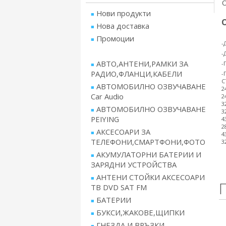
Нови продукти
Нова доставка
Промоции
-
-
АВТО,АНТЕНИ,РАМКИ ЗА
-
РАДИО,ФЛАНЦИ,КАБЕЛИ
-
C
АВТОМОБИЛНО ОЗВУЧАВАНЕ
2
Car Audio
2
3
АВТОМОБИЛНО ОЗВУЧАВАНЕ
3
PEIYING
4
2
АКСЕСОАРИ ЗА
4
ТЕЛЕФОНИ,СМАРТФОНИ,ФОТО
3
АКУМУЛАТОРНИ БАТЕРИИ И
ЗАРЯДНИ УСТРОЙСТВА
АНТЕНИ СТОЙКИ АКСЕСОАРИ
ТВ DVD SAT FM
БАТЕРИИ
БУКСИ,ЖАКОВЕ,ЩИПКИ
ГНЕЗДА И ВРЪЗКИ