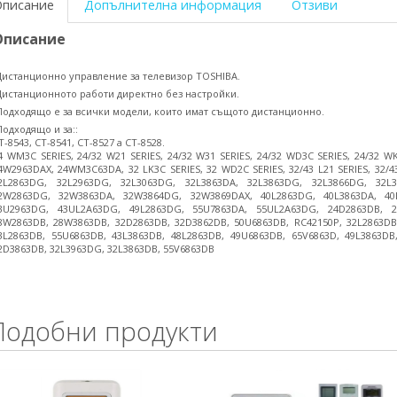
Описание
Допълнителна информация
Отзиви
Описание
Дистанционно управление за телевизор TOSHIBA.
Дистанционното работи директно без настройки.
Подходящо e за всички модели, които имат същото дистанционно.
Подходящо и за::
T-8543, CT-8541, CT-8527 a CT-8528.
4 WM3C SERIES, 24/32 W21 SERIES, 24/32 W31 SERIES, 24/32 WD3C SERIES, 24/32 WK
4W2963DAX, 24WM3C63DA, 32 LK3C SERIES, 32 WD2C SERIES, 32/43 L21 SERIES, 32/43 
2L2863DG, 32L2963DG, 32L3063DG, 32L3863DA, 32L3863DG, 32L3866DG, 32L3
2W2863DG, 32W3863DA, 32W3864DG, 32W3869DAX, 40L2863DG, 40L3863DA, 40L
3U2963DG, 43UL2A63DG, 49L2863DG, 55U7863DA, 55UL2A63DG, 24D2863DB, 2
8W2863DB, 28W3863DB, 32D2863DB, 32D3862DB, 50U6863DB, RC42150P, 32L2863DB
3L2863DB, 55U6863DB, 43L3863DB, 48L2863DB, 49U6863DB, 65V6863D, 49L3863DB
2D3863DB, 32L3963DG, 32L3863DB, 55V6863DB
Подобни продукти