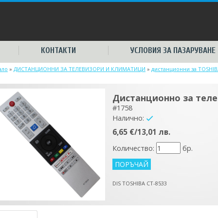
КОНТАКТИ
УСЛОВИЯ ЗА ПАЗАРУВАНЕ
ало
»
ДИСТАНЦИОННИ ЗА ТЕЛЕВИЗОРИ И КЛИМАТИЦИ
»
дистанционни за TOSHIB
Дистанционно за теле
#1758
Налично:
yes
6,65 €/13,01 лв.
Количество:
бр.
DIS TOSHIBA CT-8533