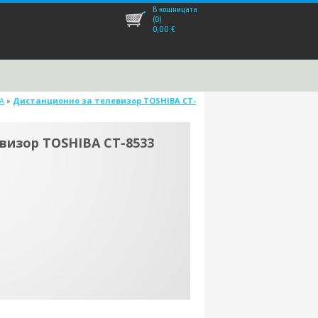
В кошницата
(0)
0,00
€
A
»
Дистанционно за телевизор TOSHIBA CT-
визор TOSHIBA CT-8533