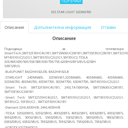
DIS STAR LIGHT 32DM6700
Описание
Допълнителна информация
Отзиви
Описание
Подходящо за телевизори
SmartTech,SMT32F30HC4U1B1,SMT55N30UC2M1B1,SMT55F30UC2M1B1,SMT32S10
MT43S10UC2U2G1,SMT50S10UC2U2G1,50F30UC2,TESLA
32E/40E/43E/50E/55E/58E/65E/70E/75E,620BHS/BFS/BUS,625BH
S/BFS/BUS.
-BLAUPUNKT BA32H4142LEB, BA32H4142LB
-STARLIGHT 24DM6600, 32DM3501,32DM6600, 40DM6600, 43DM6600,
32DM6700, 40DM6700, 43DM7700, 50DM7700, 65DM7700, SMT43S10UC2U2G1
-Smart Tech: SMT32F30HC4U1B1, 24SLTA1500HSA, SMT55N30UC2M1B1,
SMT55F30UC2M1B1
-Smart Tech: SMT32S10HC4U2G1, SMT43S10UC2U2G1, SMT50S10UC2U2G1,
50F30UC2, 55F30UC2 , SMT32F30HC4U1B1
-Diamant 32HL4330H/B, 24HL4330H/B
-TESLA: 32E620BHS, 32E625BHS, 40E620BFS, 40E625BFS, 43E620BFS, 43E625BFS,
50E620BUS, 50E625BUS, 55E620BUS, 55E625BUS, 58E620BUS, 58E625BUS,
65E620BUS, 65E625BUS, 70E620BUS, 70E625BUS, 75E620BUS, 75E625BUS.
-VORTEX V32TPHDE1S