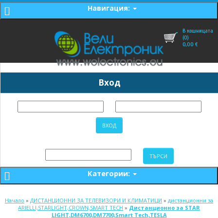
Навигация:
В кошницата
(0)
0,00
€
Вход
Категории:
Начало
»
ДИСТАНЦИОННИ ЗА ТЕЛЕВИЗОРИ И КЛИМАТИЦИ
»
дистанционни за
ARIELLI,STARLIGHT,CROWN,SMART TECH
»
Дистанционно за STAR
LIGHT,DM6700,DM7700,Smart Tech,TESLA