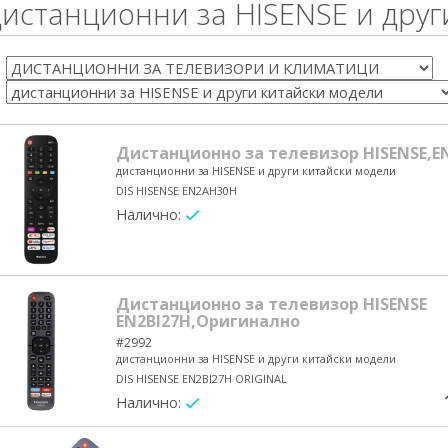
дистанционни за HISENSE и друг
Дистанционно за телевизор HISENSE,
дистанционни за HISENSE и други китайски модели
DIS HISENSE EN2AH30H
Налично:
yes/no
Дистанционно за телевизор HISENSE
EN2BI27H,Оригинално
#2992
дистанционни за HISENSE и други китайски модели
DIS HISENSE EN2BI27H ORIGINAL
Налично:
yes/no