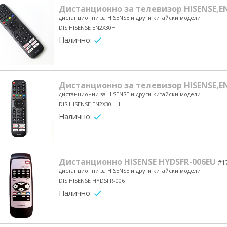
Дистанционно за телевизор HISENSE,E
дистанционни за HISENSE и други китайски модели
DIS HISENSE EN2X30H
Налично:
yes/no
Дистанционно за телевизор HISENSE,EN
дистанционни за HISENSE и други китайски модели
DIS HISENSE EN2X30H II
Налично:
yes/no
Дистанционно HISENSE HYDSFR-006EU
#1
дистанционни за HISENSE и други китайски модели
DIS HISENSE HYDSFR-006
Налично:
yes/no