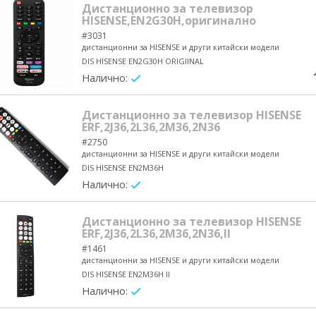
Дистанционно за телевизор
HISENSE,EN2G30H,оригинално
#3031
дистанционни за HISENSE и други китайски модели
DIS HISENSE EN2G30H ORIGIINAL
Налично:
yes/no
Дистанционно за телевизор HISENSE
ERF,2J36,2L36,2M36,2N36
#2750
дистанционни за HISENSE и други китайски модели
DIS HISENSE EN2M36H
Налично:
yes/no
Дистанционно за телевизор HISENSE
ERF,2J36,2L36,2M36,2N36,II
#1461
дистанционни за HISENSE и други китайски модели
DIS HISENSE EN2M36H II
Налично:
yes/no