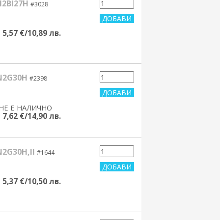
N2BI27H
#3028
5,57 €/10,89 лв.
N2G30H
#2398
НЕ Е НАЛИЧНО
yes/no
7,62 €/14,90 лв.
2G30H,II
#1644
5,37 €/10,50 лв.