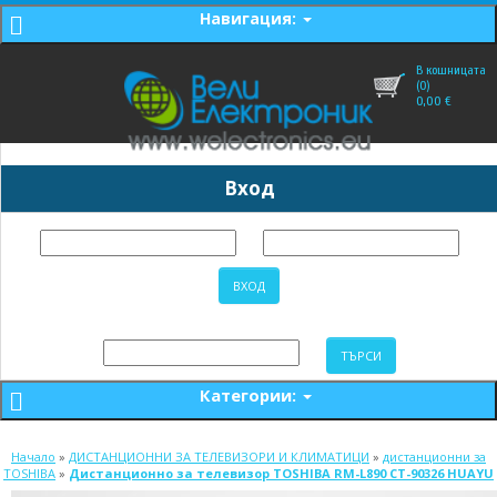
Навигация:
В кошницата
(0)
0,00
€
Вход
Категории:
Начало
»
ДИСТАНЦИОННИ ЗА ТЕЛЕВИЗОРИ И КЛИМАТИЦИ
»
дистанционни за
TOSHIBA
»
Дистанционно за телевизор TOSHIBA RM-L890 CT-90326 HUAYU