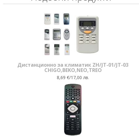
Дистанционно за климатик ZH/JT-01/JT-03
CHIGO,BEKO,NEO,TREO
8,69 €/17,00 лв.