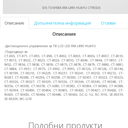
DIS TOSHIBA RM-L890 HUAYU CT90326
Описание
Допълнителна информация
Отзиви
Описание
-Дистанционно управление за ТВ LCD LED RM-L890 HUAYU.
-Подходящо за:
CT-865, CT-871, CT-893, CT-898, CT-8002, CT-8003, CT-8006, CT-8007, CT-8010,
CT-8013, CT-8022, CT-8023, CT-8026, CT-8035, CT-8040, CT-9844, CT-9851, CT-
9852, CT-9856, CT-9858, CT-9859, CT-9875, CT-9878, CT-9879, CT-9880, CT-9881,
CT-9884, CT-9931, CT-9975, CT-9992, CT-9995, CT-90126, CT-90128, CT-90146,
CT-90199, CT-90210, CT-90229, CT-90237, CT-90241, CT-90253, CT-90272, CT-
90287, CT-90288, CT-90296, CT-90298, CT-90300, CT-90301, CT-90323, CT-90325,
CT-90326, CT-90327, CT-90329, CT-90336, CT-90344, CT-90345, CT-90348, CT-
90356, CT-90369, CT-90378, CT-0380, CT-90382, CT-90384, CT-90386, CT-90388,
CT-90394, CT-90400, CT-90404, CT-90405, CT-90420, CT-90427, CT-90428, CT-
90429, CT-90430, CT-90444, CT-90448, CT-90465, DC-G 1U, RC-1910, SE-R0319,
SE-R0329, WC-G1R
Подобни продукти