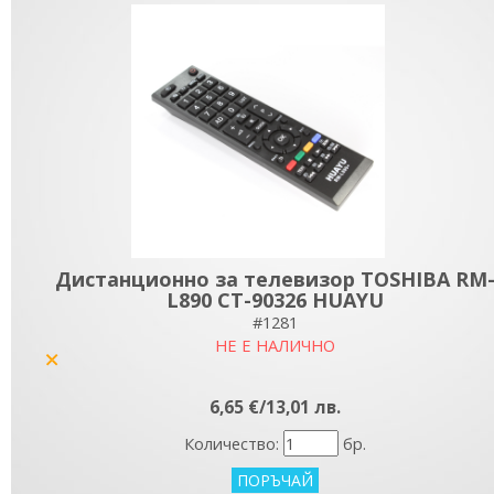
Дистанционно за телевизор TOSHIBA RM
L890 CT-90326 HUAYU
#1281
НЕ Е НАЛИЧНО
yes
6,65 €/13,01 лв.
Количество:
бр.