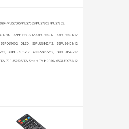
6804/PUS7505/PUS7555/PUS7805 /PUS7855.
01/60, 32PHT5302/12,43PUS6401, 43PUS6401/12,
, 55POS9002 OLED, 55PUS6162/12, 55PUS6401/12,
12, 43PUS7855/12, 43PFS6855/12, 58PUS8545/12,
/12, 70PUS7505/12, Smart TV HDR10, 65OLED754/12,