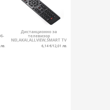
Дистанционно за
6-
телевизор
NEI,AKAI,ALLVIEW,SMART TV
 лв.
6,14 €/12,01 лв.