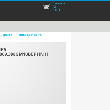
В кошницата
(0)
0,00
€
»
Дистанционно за PHILIPS
IPS
009,398GM10BEPHN II