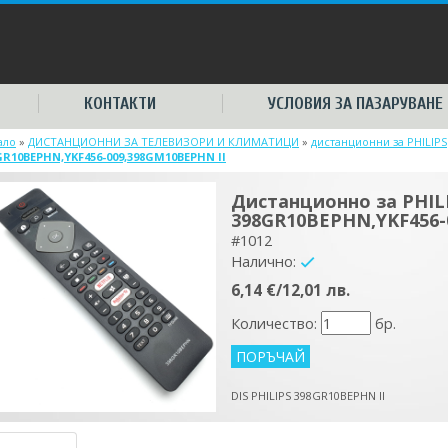
КОНТАКТИ
УСЛОВИЯ ЗА ПАЗАРУВАНЕ
ало
»
ДИСТАНЦИОННИ ЗА ТЕЛЕВИЗОРИ И КЛИМАТИЦИ
»
дистанционни за PHILIPS
GR10BEPHN,YKF456-009,398GM10BEPHN II
Дистанционно за PHIL
398GR10BEPHN,YKF456-
#1012
Налично:
yes
6,14 €/12,01 лв.
Количество:
бр.
DIS PHILIPS 398GR10BEPHN II