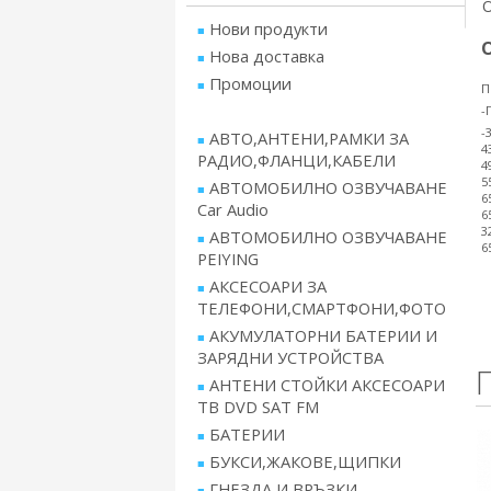
Нови продукти
Нова доставка
Промоции
П
-
-
АВТО,АНТЕНИ,РАМКИ ЗА
4
РАДИО,ФЛАНЦИ,КАБЕЛИ
4
5
АВТОМОБИЛНО ОЗВУЧАВАНЕ
6
Car Audio
6
3
АВТОМОБИЛНО ОЗВУЧАВАНЕ
6
PEIYING
АКСЕСОАРИ ЗА
ТЕЛЕФОНИ,СМАРТФОНИ,ФОТО
АКУМУЛАТОРНИ БАТЕРИИ И
ЗАРЯДНИ УСТРОЙСТВА
АНТЕНИ СТОЙКИ АКСЕСОАРИ
ТВ DVD SAT FM
БАТЕРИИ
БУКСИ,ЖАКОВЕ,ЩИПКИ
ГНЕЗДА И ВРЪЗКИ