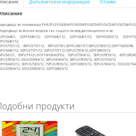
Описание
Допълнителна информация
Отзиви
Описание
одходящо за телевизори PHILIPS,PUS6504/PUS6554/PUS6704/PUS6724/PUS6754/PUS
Подходящо за всички модели със същото на вид дистанционно и за:
32PFS6401, 32PFS6401/2, 32PFS640112, 32PFS6401/12, 32PHS5302/12, 32PHT53
3PUS640112,
9PUS7101/12, 49PUS710112, 49PUS7181,50PFL5601/F7,58PUS7505/12,55PFT6200/98
5PUS640112, 55PUS7101/12, 55PUS710112,55PUS7304/12,32PFS6855/12
5PUS6121, 65PUT6121,HOF16H506GPD2, 55PUS7304/12, 50PUS7855/12, 43PUS8545/
5PUS7855/12, 65OLED984/12, 58PUS6504/12, 58PUS7855/12, 50PUS7555/12
2PHS6605/12, 50PUS7505/12, 75PUS7855/12, 32PFS6905/12, 70PUS7304/12, 55OLED754
5OLED804/12, 65OLED804/12, 32PFS6805/12
Подобни продукти