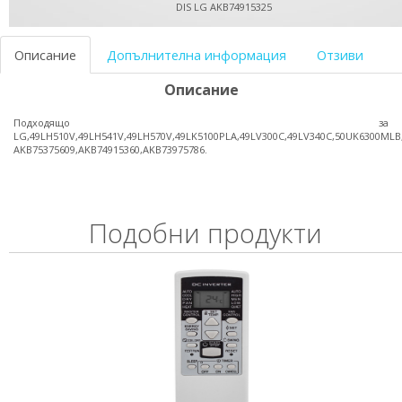
DIS LG AKB74915325
Описание
Допълнителна информация
Отзиви
Описание
Подходящо за
LG,49LH510V,49LH541V,49LH570V,49LK5100PLA,49LV300C,49LV340C,50UK6300MLB
AKB75375609,AKB74915360,AKB73975786.
Подобни продукти