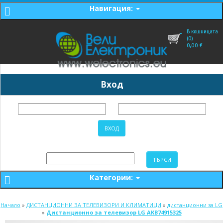
Навигация:
В кошницата
(0)
0,00
€
Вход
Категории:
Начало
»
ДИСТАНЦИОННИ ЗА ТЕЛЕВИЗОРИ И КЛИМАТИЦИ
»
дистанционни за LG
»
Дистанционно за телевизор LG AKB74915325