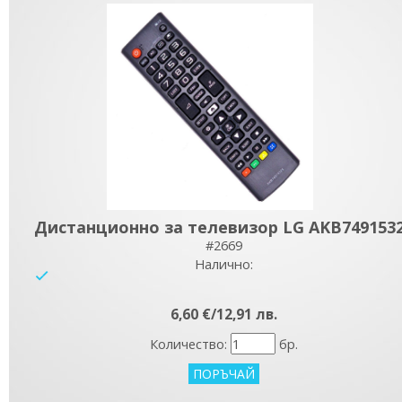
Дистанционно за телевизор LG AKB749153
#2669
Налично:
yes
6,60 €/12,91 лв.
Количество:
бр.