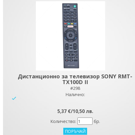
Дистанционно за телевизор SONY RMT-
TX100D II
#298
Налично:
yes
5,37 €/10,50 лв.
Количество:
бр.