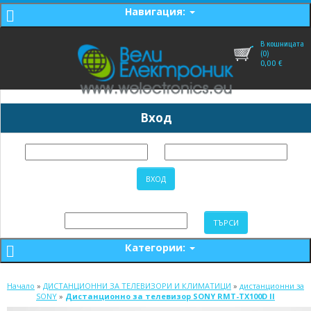
Навигация:
В кошницата
(0)
0,00
€
Вход
Категории:
Начало
»
ДИСТАНЦИОННИ ЗА ТЕЛЕВИЗОРИ И КЛИМАТИЦИ
»
дистанционни за
SONY
»
Дистанционно за телевизор SONY RMT-TX100D II