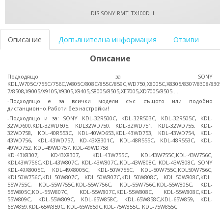
DIS SONY RMT-TX100D II
Описание
Допълнителна информация
Отзиви
Описание
Подходящо за SONY
KDL,W705C/755C/756C,W805C/808C/855C/859C,WD750,X8005C,X8305/8307/8308/830
7/8508,X9005/X9105,X9305,X9405,S8005/8505,XE7005,XD7005/8505....
-Подходящо е за всички модели със същото или подобно
дистанционно.Работи без настройки!
-Подходящо и за: SONY KDL-32R500C, KDL-32R503C, KDL-32R505C, KDL-
32WD600,KDL-32WD605, KDL32WD750, KDL-32WD751, KDL-32WD755, KDL-
32WD758, KDL-40R553C, KDL-40WD653,KDL-43WD753, KDL-43WD754, KDL-
43WD756, KDL-43WD757, KD-43X8301C, KDL-48R555C, KDL-48R553C, KDL-
49WD752, KDL-49WD757, KDL-49WD758
KD-43X8307, KD43X8307, KDL-43W755C, KDL43W755C,KDL-43W756C,
KDL43W756C,KDL-43W807C, KDL-43W807C,;KDL-43W808C, KDL-43W808C, SONY
KDL-49X8005C, KDL-49X8005C, KDL-50W755C, KDL-50W755C,KDL50W756C,
KDL50W756C,KDL-50W807C, KDL-50W807C,KDL-50W808C, KDL-50W808C,KDL-
55W755C, KDL-55W755C,KDL-55W756C, KDL-55W756C,KDL-55W805C, KDL-
55W805C,KDL-55W807C, KDL-55W807C,KDL-55W808C, KDL-55W808C,KDL-
55W809C, KDL-55W809C, KDL-65W858C, KDL-65W858C,KDL-65W859, KDL-
65W859,KDL-65W859C, KDL-65W859C,KDL-75W855C, KDL-75W855C