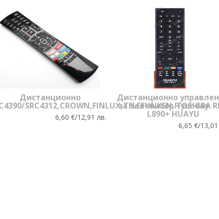
Дистанционно
Дистанционно управле
C4390/SRC4312,CROWN,FINLUX,TELEFUNKEN,Hyunday
за телевизор TOSHIBA R
L890+ HUAYU
6,60 €/12,91 лв.
6,65 €/13,01