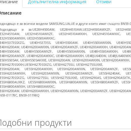
Описание
Допълнителна информация
Отзиви
Описание
одходящо e за всички модели SAMSUNG,UA,UE и други които имат същото BN59-
Подходящо и за:UE28H4500AW, UE28H4510AW,UE32H4500AWXZF, UE32H450
E32H4510AW, UE32H4510AWXZF, UE32H4510AWXXH, UE32H4510AWXXC, UE32
E32H5500AWXXH, UE32H5500AWXXC,
E40H5373SSXZG, UE40H5373SS, UE40H5500AW, UE40H5500AWXXN, UE40H55
E40H6200AW, UE40H6200AWXXN, UE40H6200AWXZF, UE40H6200AWXXH, UE40H6200AW
E48H5500AW, UE48H5500AWXZF, UE48H5500AWXXN, UE48H5500AWXXH, UE48
E48H6200AWXZF, UE48H6200AWXXC, UE48H6200AWXXH, UE48JU6400W, UE48JU6400WX
E50H5505AK, UE50H5505AKXXE, UE50H6200AW, UE50H6200AWXXN, UE50H6200AWXXH,
E50H6270SSXXH,UE50H6270SSXZG, UE50H6275SU, UE50H6275SUXXE,
E55H6200AW, UE55H6200AWXXH, UE55H6200AWXXN, UE55H6200AWXZF, UE55
E55H6203AWXXH, UE55H6203AWXXN, UE55H6203AWXZF, UE55H6240AK, UE55
E55H6270SSXZG, UE55H6275SU, UE55H6275SUXXE, UE55H6290AS, UE55H6290ASXTK
E55H6800AUXKZ, UE55H6800AWXXN, UE55H6800AWXXN, UE55H6800AWXZF, UE55H
E55H6800AWXXH, UE55H6800AWXXC,
E60H6200AW, UE60H6200AWXXH, UE60H6200AWXXN, UE60H6200AWXZF, UE60H6200A
N59-01178C, BN59-01198Q
Подобни продукти