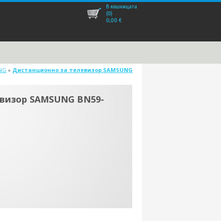
В кошницата
(0)
0,00
€
NG
»
Дистанционно за телевизор SAMSUNG
евизор SAMSUNG BN59-