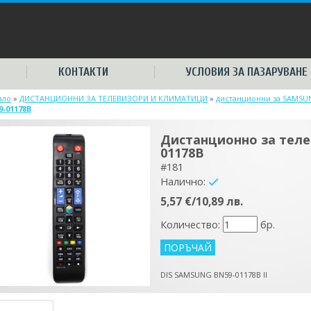
КОНТАКТИ
УСЛОВИЯ ЗА ПАЗАРУВАНЕ
ало
»
ДИСТАНЦИОННИ ЗА ТЕЛЕВИЗОРИ И КЛИМАТИЦИ
»
дистанционни за SAMSU
9-01178B
Дистанционно за тел
01178B
#181
Налично:
yes
5,57 €/10,89 лв.
Количество:
бр.
DIS SAMSUNG BN59-01178B II