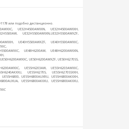
01178 или подобно дистанционно.
0AWXXC, UE32H4500AWXXN, UE32H4500AWXXH,
H5500AW, UE32H5500AWXXN,UE32H5500AWXZF,
00AWXXH, UE40H5500AWXZF, UE40H5500AWXXC,
XXC,
H5500AWXXC, UE48H6200AW, UE48H6200AWXXN,
XH,
 UE50H6200AWXXC, UE50H6200AWXZF, UE50H6270SS,
H6200AWXXC, UE55H6203AW, UE55H6203AWXXC,
H6240AKXXU, UE55H6270S, UE55H6270SSXXH,
, UE55H6800, UE55H6800AUXRU, UE55H6800AKXXH,
6800AUXUA, UE55H6800AKXXU, UE55H6800AKXXU,
WXXC