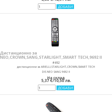
Дистанционно за
NEO,CROWN,SANG,STARLIGHT,SMART TECH,9692 II
#492
дистанционни за ARIELLI,STARLIGHT,CROWN,SMART TECH
DIS NEO SANG 9692 II
На склад
5,37 €/10,50 лв.