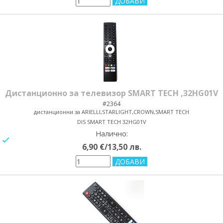
Дистанционно за телевизор SMART TECH ,32HG01V
#2364
дистанционни за ARIELLI,STARLIGHT,CROWN,SMART TECH
DIS SMART TECH 32HG01V
Налично:
yes/no
6,90 €/13,50 лв.