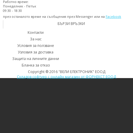
Работно време:
Понеделник - Петък
09:30 - 18:30
през останалото време на съобщения през Messenger или на
Facebook
БЪРЗИ ВРЪЗКИ
Контакти
За нас
Условия за ползване
Узловия за доставка
Защита на личните данни
Бланка за отказ
Copyright ® 2016 "ВЕЛИ ЕЛЕКТРОНИК" ЕООД
Складов софтуер с онлайн магазин от ФОРНЕКСТ ЕООД