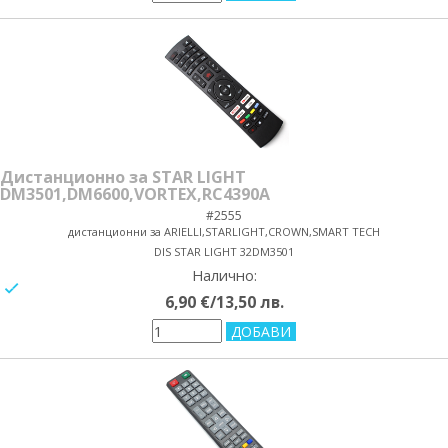
Дистанционно за STAR LIGHT
DM3501,DM6600,VORTEX,RC4390A
#2555
дистанционни за ARIELLI,STARLIGHT,CROWN,SMART TECH
DIS STAR LIGHT 32DM3501
Налично:
yes/no
6,90 €/13,50 лв.