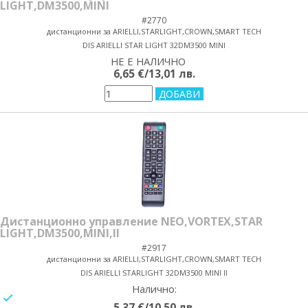
LIGHT,DM3500,MINI
#2770
дистанционни за ARIELLI,STARLIGHT,CROWN,SMART TECH
DIS ARIELLI STAR LIGHT 32DM3500 MINI
НЕ Е НАЛИЧНО
yes/no
6,65 €/13,01 лв.
Дистанционно управление NEO,VORTEX,STAR
LIGHT,DM3500,MINI,II
#2917
дистанционни за ARIELLI,STARLIGHT,CROWN,SMART TECH
DIS ARIELLI STARLIGHT 32DM3500 MINI II
Налично:
yes/no
5,37 €/10,50 лв.