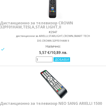
Дистанционно за телевизор CROWN
32PF01HAW,TESLA,STAR LIGHT,II
#2947
дистанционни за ARIELLI,STARLIGHT,CROWN,SMART TECH
DIS CROWN 32PF01HAW II
Налично:
yes/no
5,57 €/10,89 лв.
Дистанционно за телевизор NEO SANG ARIELLI 1500