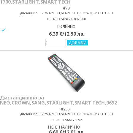
1700,STARLIGHT,SMART TECH
#73
дистанционни за ARIELLI,STARLIGHT,CROWN,SMART TECH
DIS NEO SANG 1500-1700
Налично:
yes/no
6,39 €/12,50 лв.
Дистанционно за
NEO,CROWN,SANG,STARLIGHT,SMART TECH,9692
#2551
дистанционни за ARIELLI,STARLIGHT,CROWN,SMART TECH
DIS NEO SANG 9692
НЕ Е НАЛИЧНО
yes/no
6,60 €/12,91 лв.