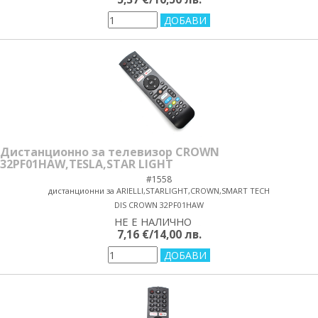
Дистанционно за телевизор CROWN
32PF01HAW,TESLA,STAR LIGHT
#1558
дистанционни за ARIELLI,STARLIGHT,CROWN,SMART TECH
DIS CROWN 32PF01HAW
НЕ Е НАЛИЧНО
yes/no
7,16 €/14,00 лв.