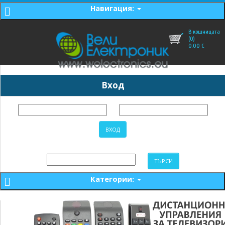
Навигация:
В кошницата
(0)
0,00
€
Вход
Категории: