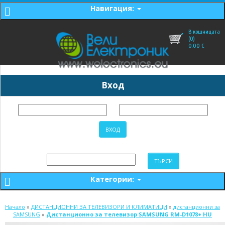
Навигация:
В кошницата
(0)
0,00
€
Вход
Категории:
Начало
»
ДИСТАНЦИОННИ ЗА ТЕЛЕВИЗОРИ И КЛИМАТИЦИ
»
дистанционни за
SAMSUNG
»
Дистанционно за телевизор SAMSUNG RM-D1078+ HU