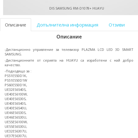
DIS SAMSUNG RM-D1078+ HUAYU
Описание
Допълнителна информация
Отзиви
Описание
-Дистанционно управление за телевизор PLAZMA LCD LED 3D SMART
SAMSUNG.
-Дистанционните от серията на HUAYU са изработени с най добро
качество.
-Подходящо за :
PS51E550D1K,
PS51E550D1W
PS60E550D1K,
UE32ES6540S,
UE40ES6100W,
UE40ES6530S,
UE40ES6540S,
UE40ES6540U,
UE46ES6530S,
UE46ES6530U,
UE55ES6100W,
UE55ES6530U,
UE32ES6307U,
UE37ES6307U,