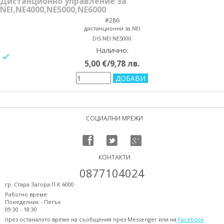
Дистанционно управление за
NEI,NE4000,NE5000,NE6000
#286
дистанционни за NEI
DIS NEI NE5000
Налично:
yes/no
5,00 €/9,78 лв.
СОЦИАЛНИ МРЕЖИ
КОНТАКТИ
0877104024
гр. Стара Загора П.К 6000
Работно време:
Понеделник - Петък
09:30 - 18:30
през останалото време на съобщения през Messenger или на
Facebook