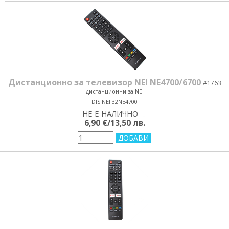
Дистанционно за телевизор NEI NE4700/6700
#1763
дистанционни за NEI
DIS NEI 32NE4700
НЕ Е НАЛИЧНО
yes/no
6,90 €/13,50 лв.