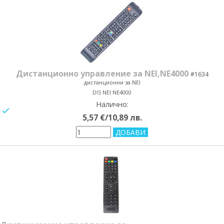
Дистанционно управление за NEI,NE4000
#1634
дистанционни за NEI
DIS NEI NE4000
Налично:
yes/no
5,57 €/10,89 лв.