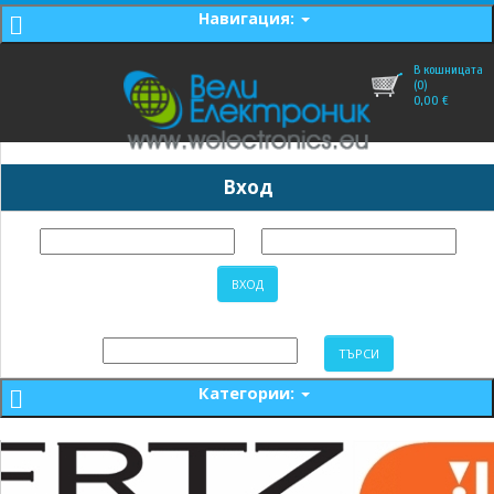
Навигация:
В кошницата
(0)
0,00
€
Вход
Категории: