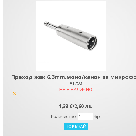
Преход жак 6.3mm.моно/канон за микроф
#1798
НЕ Е НАЛИЧНО
yes
1,33 €/2,60 лв.
Количество:
бр.