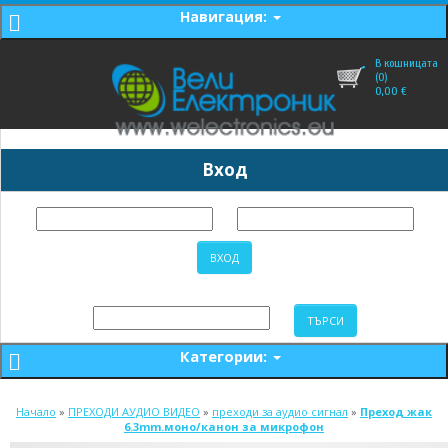
Навигация:
В кошницата
(0)
0,00
€
Вход
Категории:
Начало
»
ПРЕХОДИ АУДИО ВИДЕО
»
преходи за аудио сигнал
»
Преход жак
6.3mm.моно/канон за микрофон