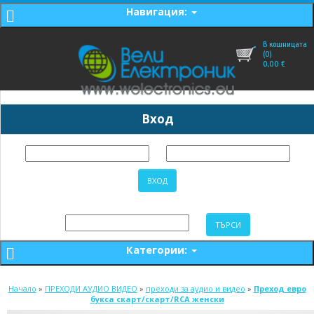
Навигация:
В кошницата
(0)
0,00
€
Вход
Категории:
Начало
»
ПРЕХОДИ АУДИО ВИДЕО
»
преходи за аудио и видео
»
Преход евро
букса скарт/скарт/RCA женски