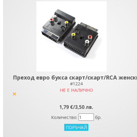
Преход евро букса скарт/скарт/RCA женск
#1224
НЕ Е НАЛИЧНО
yes
1,79 €/3,50 лв.
Количество:
бр.