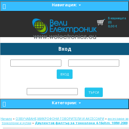
Навигация:
В кошницата
(0)
0,00
€
Вход
Категории:
Начало
»
ОЗВУЧАВАНЕ,МИКРОФОНИ ГОВОРИТЕЛИ И АКСЕСОАРИ
»
аксесоари за
тонколони и кутии
»
Двулентов филтър за тонколона 4-16ohm. 100W,2088