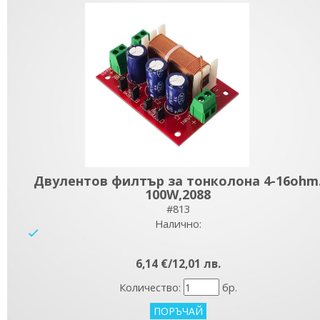
Двулентов филтър за тонколона 4-16ohm
100W,2088
#813
Налично:
yes
6,14 €/12,01 лв.
Количество:
бр.