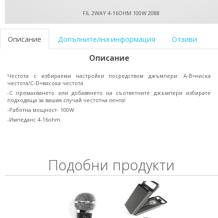
FIL 2WAY 4-16OHM 100W 2088
Описание
Допълнителна информация
Отзиви
Описание
Честота с избираеми настройки посредством джъмпери: A-B=ниска
честота/C-D=висока честота
-С премахването или добавянето на съответните джъмпери избирате
подходяща за вашия случай честотна лента!
-Работна мощност- 100W
-Импеданс 4-16ohm.
Подобни продукти