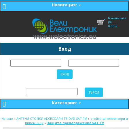
Навигация:
В кошницата
(0)
0,00
€
Вход
Категории:
Начало
»
АНТЕНИ СТОЙКИ АКСЕСОАРИ ТВ DVD SAT FM
»
стойки за телевизори и
приемници
»
Защита пренапрежение SAT TV