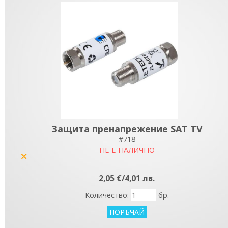
Защита пренапрежение SAT TV
#718
НЕ Е НАЛИЧНО
yes
2,05 €/4,01 лв.
Количество:
бр.