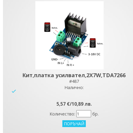
Кит,платка усилвател,2X7W,TDA7266
#487
Налично:
yes
5,57 €/10,89 лв.
Количество:
бр.