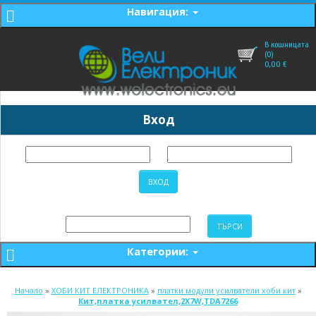
Навигация:
В кошницата
(0)
0,00
€
Вход
Категории:
Начало
»
ХОБИ КИТ ЕЛЕКТРОНИКА
»
платки модули усилватели хоби кит
»
Кит,платка усилвател,2X7W,TDA7266