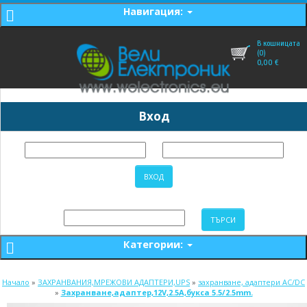
Навигация:
В кошницата
(0)
0,00
€
Вход
Категории:
Начало
»
ЗАХРАНВАНИЯ,МРЕЖОВИ АДАПТЕРИ,UPS
»
захранване, адаптери AC/DC
»
Захранване,адаптер,12V,2.5A,букса 5.5/2.5mm.