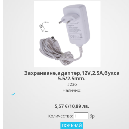
Захранване,адаптер,12V,2.5A,букса
5.5/2.5mm.
#236
Налично:
yes
5,57 €/10,89 лв.
Количество:
бр.