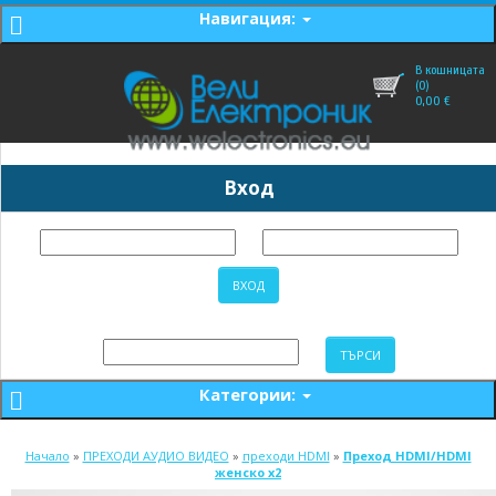
Навигация:
В кошницата
(0)
0,00
€
Вход
Категории:
Начало
»
ПРЕХОДИ АУДИО ВИДЕО
»
преходи HDMI
»
Преход HDMI/HDMI
женско x2