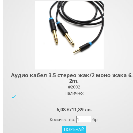
Аудио кабел 3.5 стерео жак/2 моно жака 6.
2m.
#2092
Налично:
yes
6,08 €/11,89 лв.
Количество:
бр.