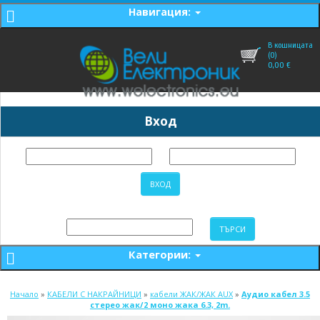
Навигация:
В кошницата
(0)
0,00
€
Вход
Категории:
Начало
»
КАБЕЛИ С НАКРАЙНИЦИ
»
кабели ЖАК/ЖАК AUX
»
Аудио кабел 3.5
стерео жак/2 моно жака 6.3, 2m.